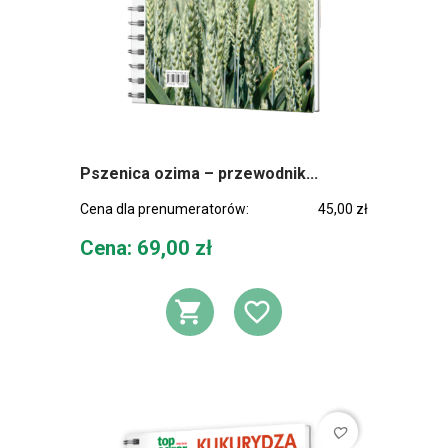
Pszenica ozima – przewodnik...
Cena dla prenumeratorów:
45,00 zł
Cena
Cena: 69,00 zł
DODAJ DO KOSZ
DODAJ DO L
favorite_border