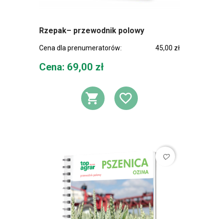
Rzepak– przewodnik polowy
Cena dla prenumeratorów:
45,00 zł
Cena
Cena: 69,00 zł
DODAJ DO KOSZ
DODAJ DO L
favorite_border