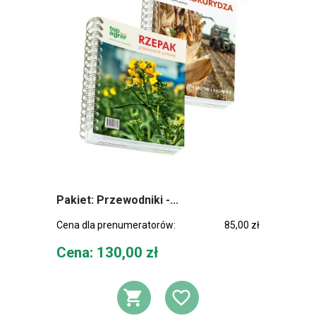
Pakiet: Przewodniki -...
Cena dla prenumeratorów:
85,00 zł
Cena
Cena: 130,00 zł
DODAJ DO KOSZ
DODAJ DO L