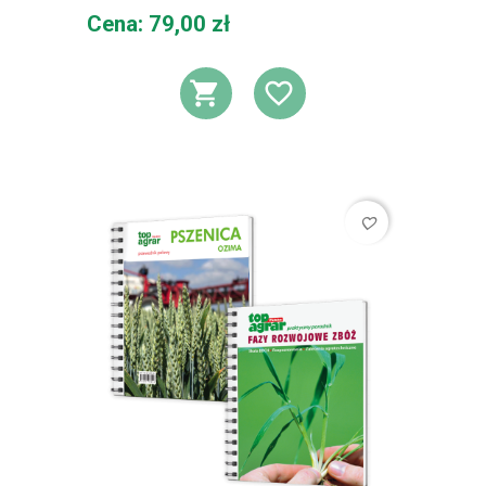
Cena
Cena: 79,00 zł
DODAJ DO KOSZ
DODAJ DO L
favorite_border