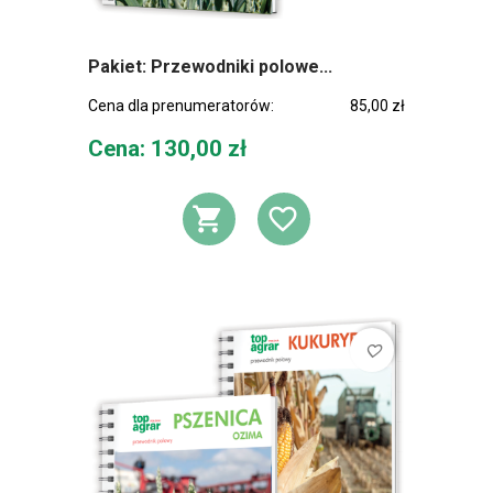
Pakiet: Przewodniki polowe...
Cena dla prenumeratorów:
85,00 zł
Cena
Cena: 130,00 zł
DODAJ DO KOSZ
DODAJ DO L
favorite_border