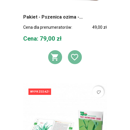
Pakiet - Pszenica ozima -...
Cena dla prenumeratorów:
49,00 zł
Cena
Cena: 79,00 zł
DODAJ DO KOSZ
DODAJ DO L
favorite_border
WYPRZEDAŻ!