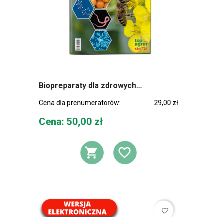
Biopreparaty dla zdrowych...
Cena dla prenumeratorów:
29,00 zł
Cena
Cena: 50,00 zł
DODAJ DO KOSZ
DODAJ DO L
favorite_border