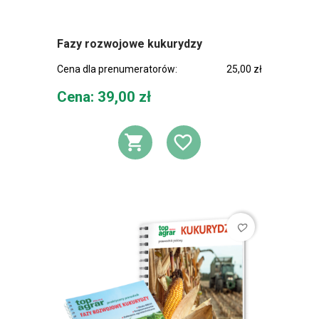
Fazy rozwojowe kukurydzy
Cena dla prenumeratorów:
25,00 zł
Cena
Cena: 39,00 zł
DODAJ DO KOSZ
DODAJ DO L
favorite_border