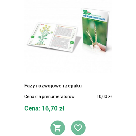
Fazy rozwojowe rzepaku
Cena dla prenumeratorów:
10,00 zł
Cena
Cena: 16,70 zł
DODAJ DO KOSZ
DODAJ DO L