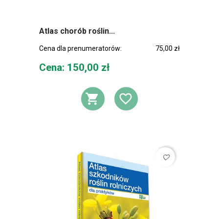
Atlas chorób roślin...
Cena dla prenumeratorów:
75,00 zł
Cena
Cena: 150,00 zł
DODAJ DO KOSZ
DODAJ DO L
favorite_border