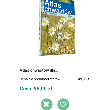
Atlas chwastów dla...
Cena dla prenumeratorów:
49,00 zł
Cena
Cena: 98,00 zł
DODAJ DO KOSZ
DODAJ DO L