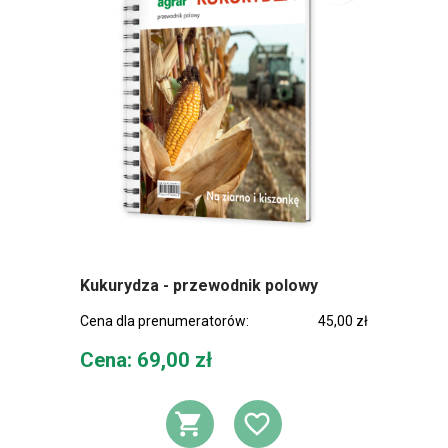
Kukurydza - przewodnik polowy
Cena dla prenumeratorów:
45,00 zł
Cena
Cena: 69,00 zł
DODAJ DO KOSZ
DODAJ DO L