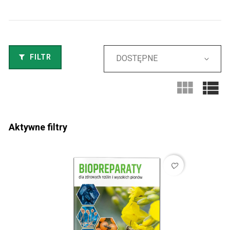
FILTR
DOSTĘPNE
Aktywne filtry
favorite_border