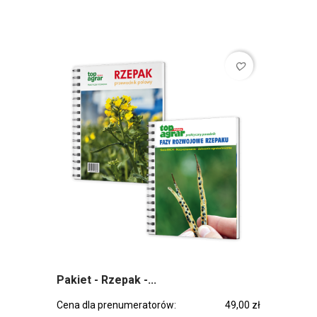
favorite_border
Pakiet - Rzepak -...
Cena dla prenumeratorów:
49,00 zł