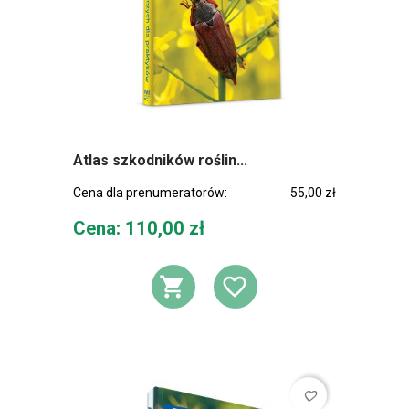
Atlas szkodników roślin...
Cena dla prenumeratorów:
55,00 zł
Cena
Cena: 110,00 zł
DODAJ DO KOSZ
DODAJ DO L
favorite_border