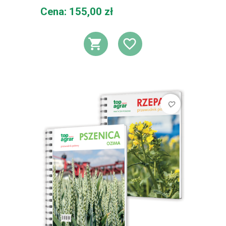
Cena
Cena: 155,00 zł
DODAJ DO KOSZ
DODAJ DO L
favorite_border