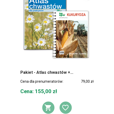
Pakiet - Atlas chwastów +...
Cena dla prenumeratorów:
79,00 zł
Cena
Cena: 155,00 zł
DODAJ DO KOSZ
DODAJ DO L