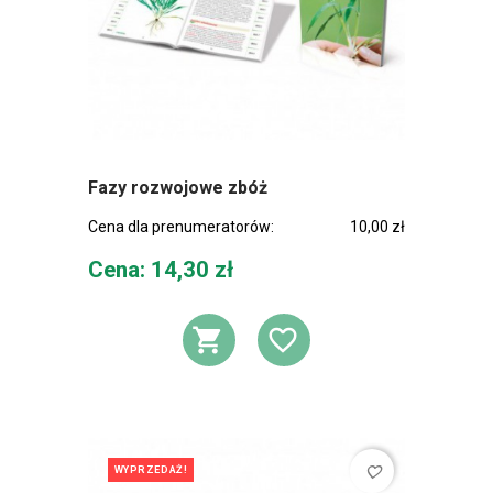
Fazy rozwojowe zbóż
Cena dla prenumeratorów:
10,00 zł
Cena
Cena: 14,30 zł
DODAJ DO KOSZ
DODAJ DO L
favorite_border
WYPRZEDAŻ!