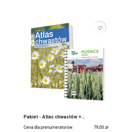
favorite_border
Pakiet - Atlas chwastów +...
Cena dla prenumeratorów:
79,00 zł