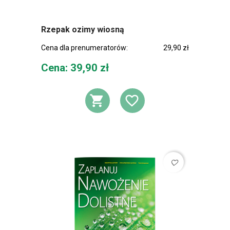
Rzepak ozimy wiosną
Cena dla prenumeratorów:
29,90 zł
Cena
Cena: 39,90 zł
DODAJ DO KOSZ
DODAJ DO L
favorite_border