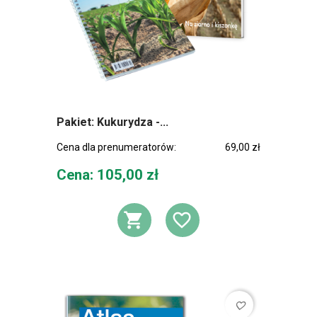
Pakiet: Kukurydza -...
Cena dla prenumeratorów:
69,00 zł
Cena
Cena: 105,00 zł
DODAJ DO KOSZ
DODAJ DO L
favorite_border