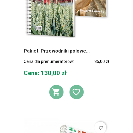
Pakiet: Przewodniki polowe...
Cena dla prenumeratorów:
85,00 zł
Cena
Cena: 130,00 zł
DODAJ DO KOSZ
DODAJ DO L
favorite_border