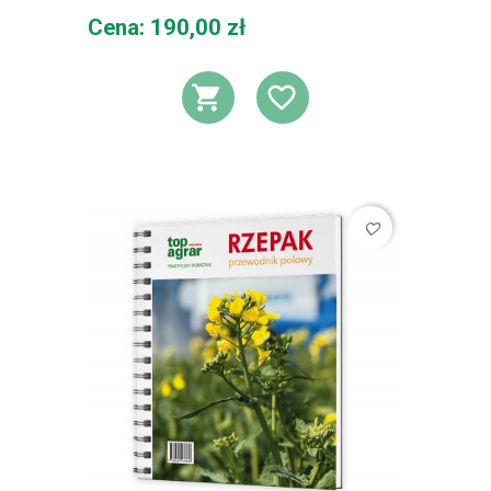
Cena
Cena: 190,00 zł
DODAJ DO KOSZ
DODAJ DO L
favorite_border