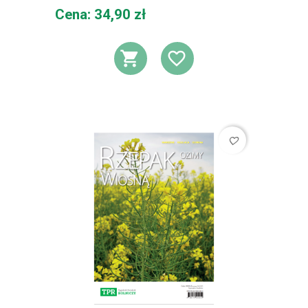
Cena
Cena: 34,90 zł
DODAJ DO KOSZ
DODAJ DO L
favorite_border