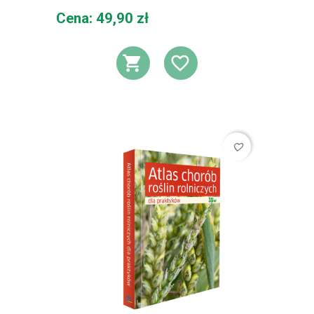
Cena
Cena: 49,90 zł
DODAJ DO KOSZ
DODAJ DO L
favorite_border