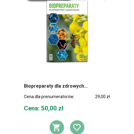
Biopreparaty dla zdrowych...
Cena dla prenumeratorów:
29,00 zł
Cena
Cena: 50,00 zł
DODAJ DO KOSZ
DODAJ DO L