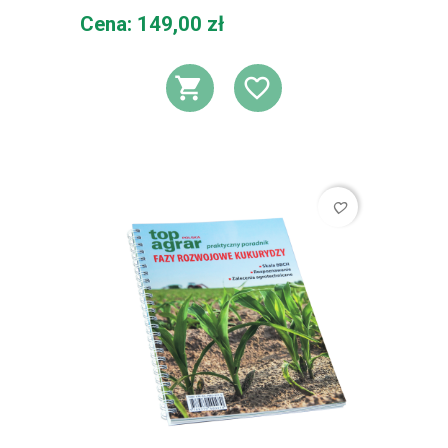
Cena
Cena: 149,00 zł
DODAJ DO KOSZ
DODAJ DO L
favorite_border