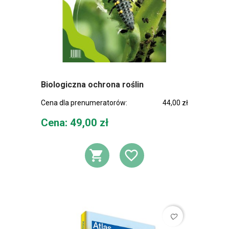
Biologiczna ochrona roślin
Cena dla prenumeratorów:
44,00 zł
Cena
Cena: 49,00 zł
DODAJ DO KOSZ
DODAJ DO L
favorite_border