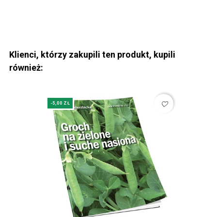
Klienci, którzy zakupili ten produkt, kupili
również:
favorite_border
-5,00 ZŁ