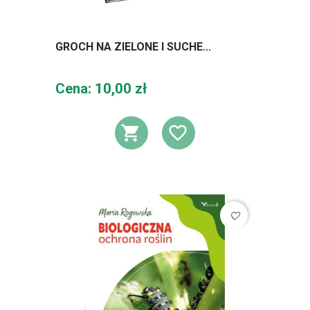
GROCH NA ZIELONE I SUCHE...
Cena
Cena: 10,00 zł
DODAJ DO KOSZ
DODAJ DO L
favorite_border