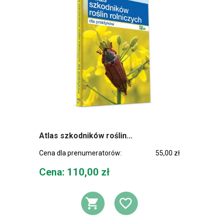
Atlas szkodników roślin...
Cena dla prenumeratorów:
55,00 zł
Cena
Cena: 110,00 zł
DODAJ DO KOSZ
DODAJ DO L