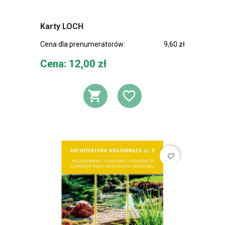
Karty LOCH
Cena dla prenumeratorów:
9,60 zł
Cena
Cena: 12,00 zł
DODAJ DO KOSZ
DODAJ DO L
favorite_border