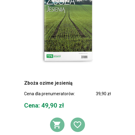
Zboża ozime jesienią
Cena dla prenumeratorów:
39,90 zł
Cena
Cena: 49,90 zł
DODAJ DO KOSZ
DODAJ DO L