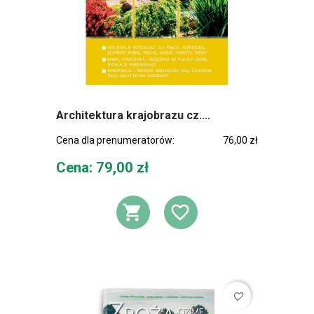
Architektura krajobrazu cz....
Cena dla prenumeratorów:
76,00 zł
Cena
Cena: 79,00 zł
DODAJ DO KOSZ
DODAJ DO L
favorite_border