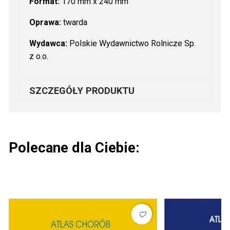
Format:
170 mm x 240 mm
Oprawa:
twarda
Wydawca:
Polskie Wydawnictwo Rolnicze Sp.
z o.o.
SZCZEGÓŁY PRODUKTU
Polecane dla Ciebie:
favorite_border