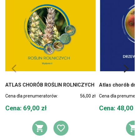
ATLAS CHORÓB ROŚLIN ROLNICZYCH
Atlas chorób dr
Cena dla prenumeratorów:
56,00 zł
Cena dla prenumera
Cena
Cena
Cena: 69,00 zł
Cena: 48,00 z
DODAJ DO KOSZYKA
DODAJ DO LIST
D