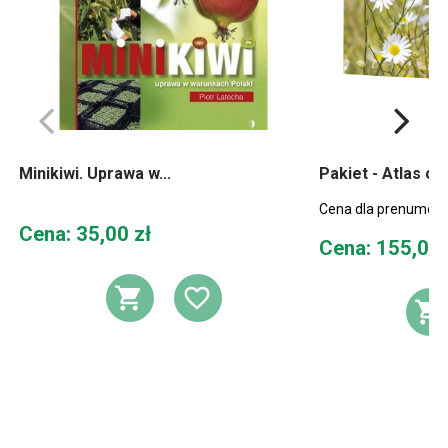
Minikiwi. Uprawa w...
Pakiet - Atlas ch
Cena dla prenumera
Cena
Cena: 35,00 zł
Cena
Cena: 155,00 
DODAJ DO KOSZYKA
DODAJ DO LIST
D