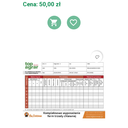
Cena
Cena: 50,00 zł
DODAJ DO KOSZ
DODAJ DO L
favorite_border