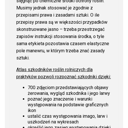
sięgnąć po chemiczne środki ochrony roślin.
Musimy jednak stosować je zgodnie z
przepisami prawa i zasadami sztuki. O ile
przepisy prawa są w większości przypadków
skonstruowane jasno – trzeba przestrzegać
zapisów instrukcji stosowania środka, o tyle
sama etykieta pozostawia czasem elastyczne
pole manewru, w którym trzeba znać zasady
sztuki.
Atlas szkodników roślin rolniczych dla
praktyków pozwoli rozpoznać szkodniki dzięki:
700 zdjęciom przedstawiających objawy
żerowania, wygląd szkodnika i jego larwy
poznać jego znaczenie i warunki
występowania na podstawie graficznych
ikon
ustalić czas występowania imago, larw i
uszkodzeń na wykresach
określić jego zasięg występowania dzięki