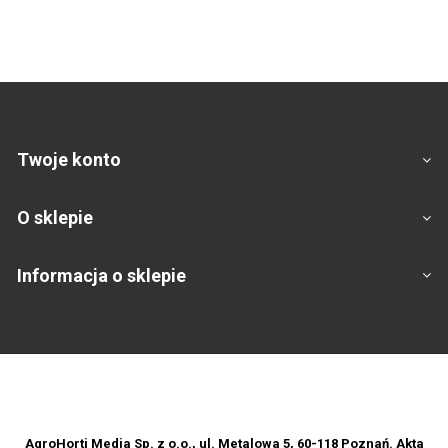
Twoje konto
O sklepie
Informacja o sklepie
Footer
AgroHorti Media Sp. z o.o., ul. Metalowa 5, 60-118 Poznań. Akta