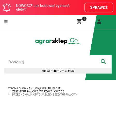
NOWOŚĆ!! Jak budować żyzność
SPRAWDŹ
gleby?
0
STRONA GŁÓWNA
KSIĄŻKI/PUBLIKACJE
ZESZYTY UPRAWOWE. WARZYWA I OWOCE
PRZECHOWALNICTWO JABŁEK - ZESZYT UPRAWOWY