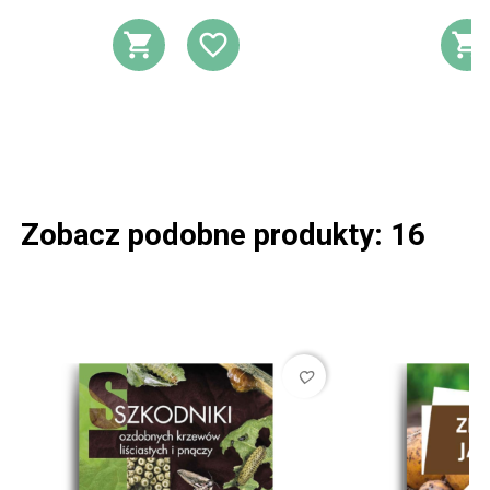
DODAJ DO KOSZYKA
DODAJ DO LIST
D
Zobacz podobne produkty: 16
favorite_border