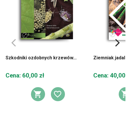
Szkodniki ozdobnych krzewów...
Ziemniak jadalny 
Cena
Cena
Cena: 60,00 zł
Cena: 40,00 z
DODAJ DO KOSZYKA
DODAJ DO LIST
D