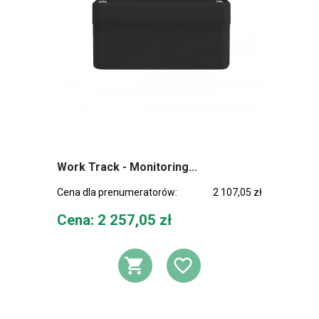
Work Track - Monitoring...
Cena dla prenumeratorów:
2 107,05 zł
Cena
Cena: 2 257,05 zł
DODAJ DO KOSZ
DODAJ DO L