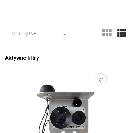
DOSTĘPNE
Aktywne filtry
favorite_border