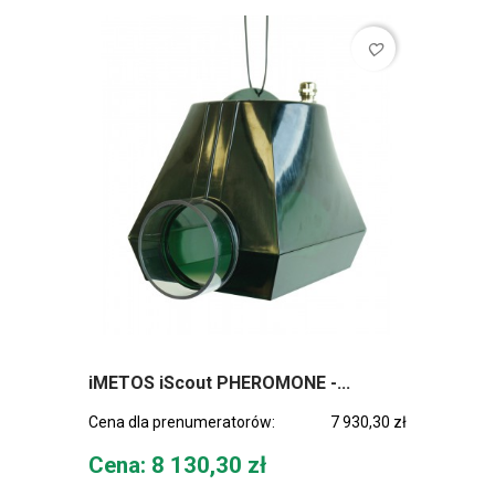
favorite_border
iMETOS iScout PHEROMONE -...
Cena dla prenumeratorów:
7 930,30 zł
Cena
Cena: 8 130,30 zł