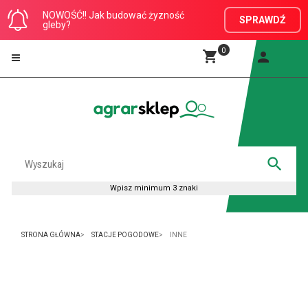
NOWOŚĆ!! Jak budować żyzność
SPRAWDŹ
gleby?
0
STRONA GŁÓWNA
STACJE POGODOWE
INNE