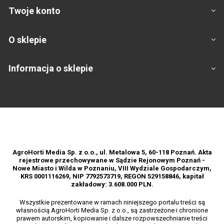
Twoje konto
O sklepie
Informacja o sklepie
Footer
AgroHorti Media Sp. z o.o., ul. Metalowa 5, 60-118 Poznań. Akta
rejestrowe przechowywane w Sądzie Rejonowym Poznań -
Nowe Miasto i Wilda w Poznaniu, VIII Wydziale Gospodarczym,
KRS 0001116269, NIP 7792573719, REGON 529158846, kapitał
zakładowy: 3.608.000 PLN.
Wszystkie prezentowane w ramach niniejszego portalu treści są
własnością AgroHorti Media Sp. z o.o., są zastrzeżone i chronione
prawem autorskim, kopiowanie i dalsze rozpowszechnianie treści