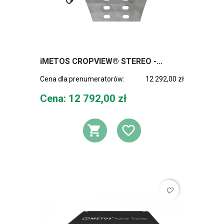
iMETOS CROPVIEW® STEREO -...
Cena dla prenumeratorów:
12 292,00 zł
Cena
Cena: 12 792,00 zł
DODAJ DO KOSZ
DODAJ DO L
favorite_border