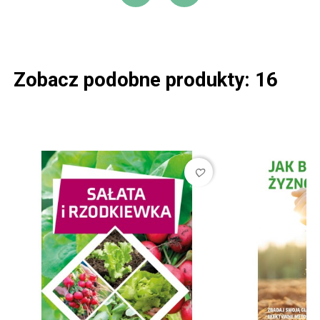
DODAJ DO KOSZ
DODAJ DO L
Zobacz podobne produkty: 16
favorite_border