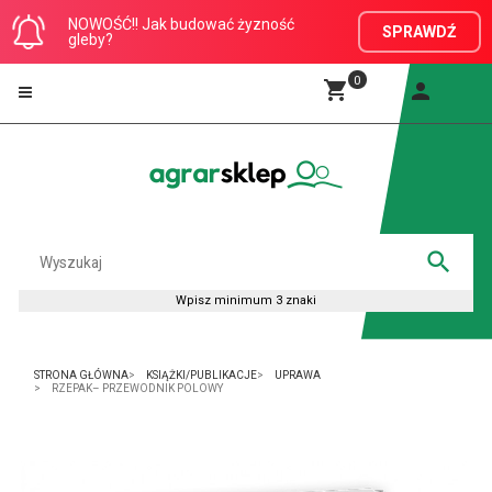
NOWOŚĆ!! Jak budować żyzność
SPRAWDŹ
gleby?
0
STRONA GŁÓWNA
KSIĄŻKI/PUBLIKACJE
UPRAWA
RZEPAK– PRZEWODNIK POLOWY