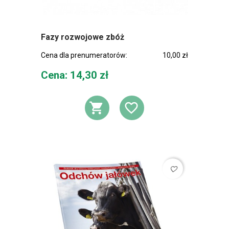
Fazy rozwojowe zbóż
Cena dla prenumeratorów:
10,00 zł
Cena
Cena: 14,30 zł
DODAJ DO KOSZ
DODAJ DO L
favorite_border