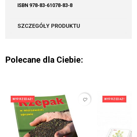
ISBN 978-83-61078-83-8
SZCZEGÓŁY PRODUKTU
Polecane dla Ciebie:
favorite_border
WYPRZEDAŻ!
WYPRZEDAŻ!