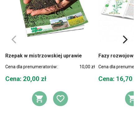
Rzepak w mistrzowskiej uprawie
Fazy rozwojowe 
Cena dla prenumeratorów:
10,00 zł
Cena dla prenumera
Cena
Cena
Cena: 20,00 zł
Cena: 16,70 z
DODAJ DO KOSZYKA
DODAJ DO LIST
D