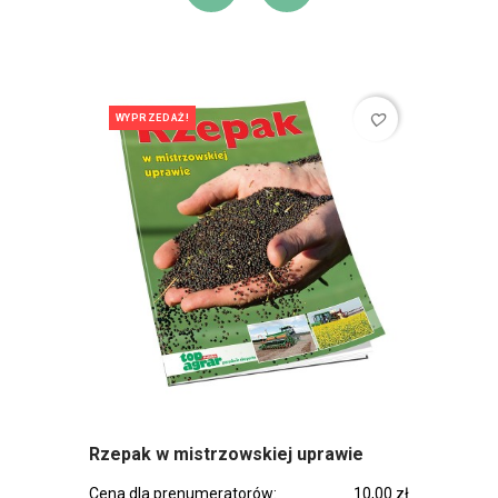
DODAJ DO KOSZ
DODAJ DO L
favorite_border
WYPRZEDAŻ!
Rzepak w mistrzowskiej uprawie
Cena dla prenumeratorów:
10,00 zł