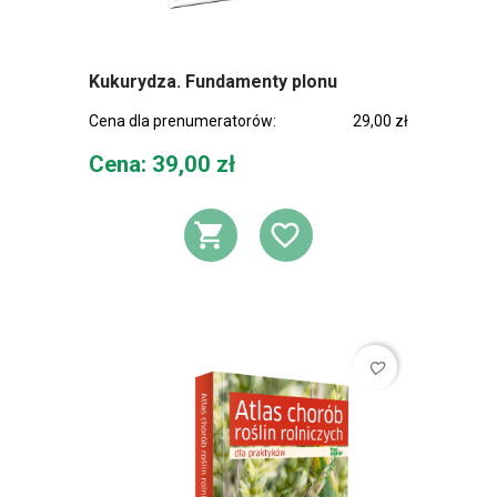
Kukurydza. Fundamenty plonu
Cena dla prenumeratorów:
29,00 zł
Cena
Cena: 39,00 zł
DODAJ DO KOSZ
DODAJ DO L
favorite_border