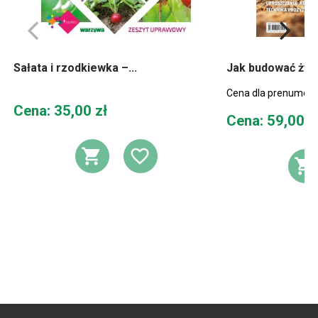
Sałata i rzodkiewka –...
Jak budować żyz
Cena dla prenumera
Cena
Cena: 35,00 zł
Cena
Cena: 59,00 z
DODAJ DO KOSZYKA
DODAJ DO LIST
D