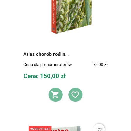
Atlas chorób roślin...
Cena dla prenumeratorów:
75,00 zł
Cena
Cena: 150,00 zł
DODAJ DO KOSZ
DODAJ DO L
favorite_border
WYPRZEDAŻ!