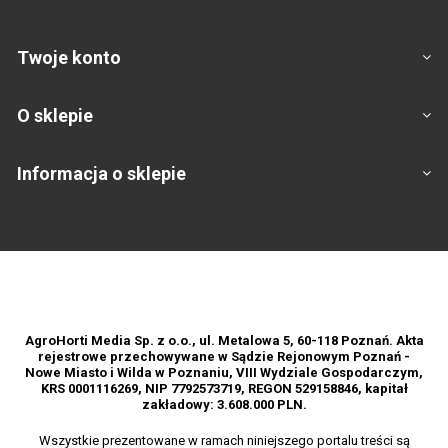
Twoje konto
O sklepie
Informacja o sklepie
Footer
AgroHorti Media Sp. z o.o., ul. Metalowa 5, 60-118 Poznań. Akta
rejestrowe przechowywane w Sądzie Rejonowym Poznań -
Nowe Miasto i Wilda w Poznaniu, VIII Wydziale Gospodarczym,
KRS 0001116269, NIP 7792573719, REGON 529158846, kapitał
zakładowy: 3.608.000 PLN.
Wszystkie prezentowane w ramach niniejszego portalu treści są