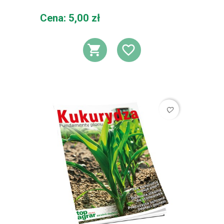
Cena
Cena: 5,00 zł
DODAJ DO KOSZ
DODAJ DO L
favorite_border