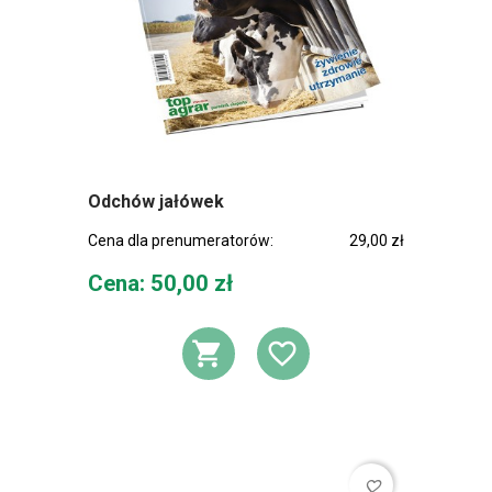
Odchów jałówek
Cena dla prenumeratorów:
29,00 zł
Cena
Cena: 50,00 zł
DODAJ DO KOSZ
DODAJ DO L
favorite_border