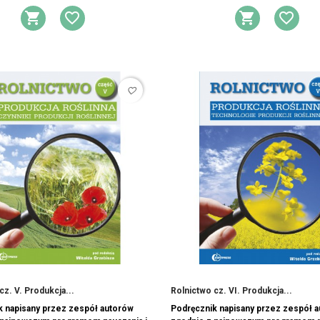
DODAJ DO KOSZYKA
DODAJ DO LISTY ŻYCZEŃ
DODAJ 
DOD
favorite_border
cz. V. Produkcja...
Rolnictwo cz. VI. Produkcja...
k napisany przez zespół autorów
Podręcznik napisany przez zespół 