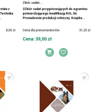
Zbiór zadań...
stała z
2Zbiór zadań przygotowujących do egzaminu
 Technika
potwierdzającego kwalifikację ROL.04.
.
Prowadzenie produkcji rolniczej. Książka...
8,00 zł
Cena dla prenumeratorów:
31,20 zł
Cena
Cena: 39,00 zł
DO KOSZYKA
AJ DO LISTY ŻYCZEŃ
DODAJ DO KOSZYK
DODAJ DO LIS
favorite_border
favorite_border