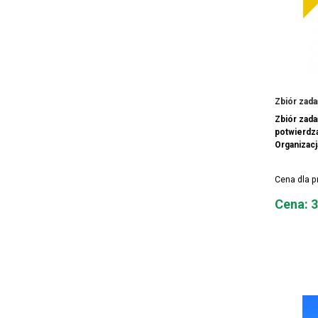
Zbiór zada
Zbiór zad
potwierdza
Organizacj
Cena dla 
Cena
Cena: 3