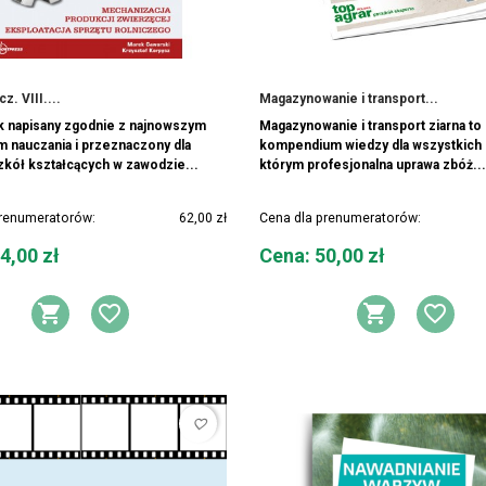
z. VIII....
Magazynowanie i transport...
k napisany zgodnie z najnowszym
Magazynowanie i transport ziarna to
 nauczania i przeznaczony dla
kompendium wiedzy dla wszystkich 
kół kształcących w zawodzie...
którym profesjonalna uprawa zbóż...
prenumeratorów:
62,00 zł
Cena dla prenumeratorów:
Cena
4,00 zł
Cena: 50,00 zł
DODAJ DO KOSZYKA
DODAJ DO LISTY ŻYCZEŃ
DODAJ 
DOD
favorite_border