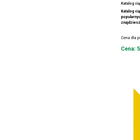
Katalog ci
Katalog ci
popularnyc
znajdziesz
Cena dla 
Cena
Cena: 5