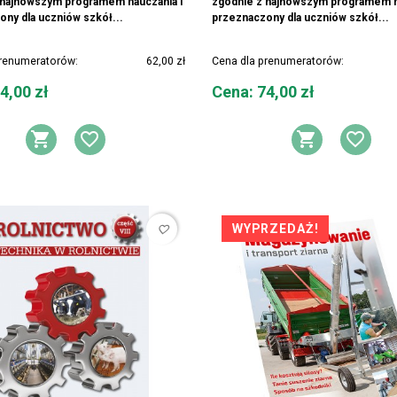
 najnowszym programem nauczania i
zgodnie z najnowszym programem n
ny dla uczniów szkół...
przeznaczony dla uczniów szkół...
prenumeratorów:
62,00 zł
Cena dla prenumeratorów:
Cena
4,00 zł
Cena: 74,00 zł
DODAJ DO KOSZYKA
DODAJ DO LISTY ŻYCZEŃ
DODAJ 
DOD
WYPRZEDAŻ!
favorite_border