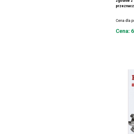
zgodnie z
przeznaczo
Cena dla 
Cena
Cena: 6