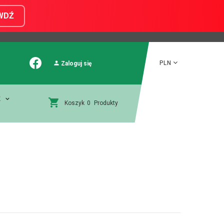
WDŹ
PLN
Zaloguj się
E
Koszyk
0
Produkty