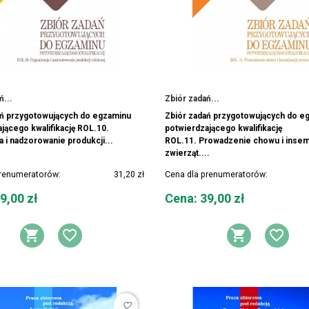
ń...
Zbiór zadań...
ań przygotowujących do egzaminu
Zbiór zadań przygotowujących do e
jącego kwalifikację ROL.10.
potwierdzającego kwalifikację
a i nadzorowanie produkcji...
ROL.11. Prowadzenie chowu i insem
zwierząt....
prenumeratorów:
31,20 zł
Cena dla prenumeratorów:
Cena
9,00 zł
Cena: 39,00 zł
DODAJ DO KOSZYKA
DODAJ DO LISTY ŻYCZEŃ
DODAJ 
DOD
favorite_border