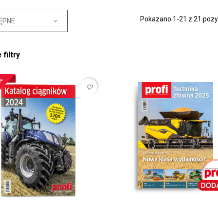
Pokazano 1-21 z 21 pozyc
ĘPNE
filtry
favorite_border