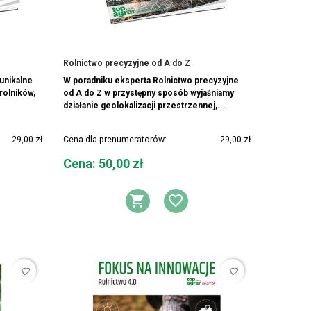
Rolnictwo precyzyjne od A do Z
 unikalne
W poradniku eksperta Rolnictwo precyzyjne
rolników,
od A do Z w przystępny sposób wyjaśniamy
działanie geolokalizacji przestrzennej,...
29,00 zł
Cena dla prenumeratorów:
29,00 zł
Cena
Cena: 50,00 zł
DO KOSZYKA
AJ DO LISTY ŻYCZEŃ
DODAJ DO KOSZYK
DODAJ DO LIS
favorite_border
favorite_border