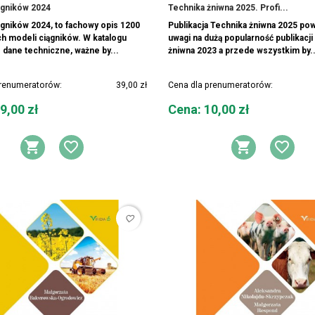
ągników 2024
Technika żniwna 2025. Profi...
ągników 2024, to fachowy opis 1200
Publikacja Technika żniwna 2025 pow
h modeli ciągników. W katalogu
uwagi na dużą popularność publikacji
 dane techniczne, ważne by...
żniwna 2023 a przede wszystkim by..
prenumeratorów:
39,00 zł
Cena dla prenumeratorów:
Cena
9,00 zł
Cena: 10,00 zł
DODAJ DO KOSZYKA
DODAJ DO LISTY ŻYCZEŃ
DODAJ 
DOD
favorite_border