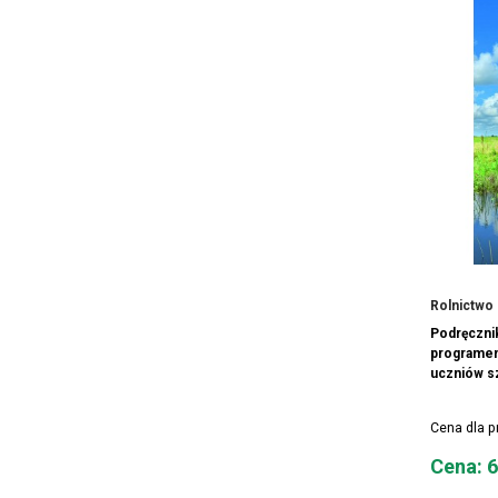
Rolnictwo 
Podręczni
programem
uczniów sz
Cena dla 
Cena
Cena: 6