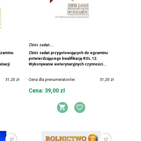
Zbiór zadań...
gzaminu
Zbiór zadań przygotowujących do egzaminu
potwierdzającego kwalifikację ROL.12.
inacji
Wykonywanie weterynaryjnych czynności...
31,20 zł
Cena dla prenumeratorów:
31,20 zł
Cena
Cena: 39,00 zł
DO KOSZYKA
AJ DO LISTY ŻYCZEŃ
DODAJ DO KOSZYK
DODAJ DO LIS
favorite_border
favorite_border