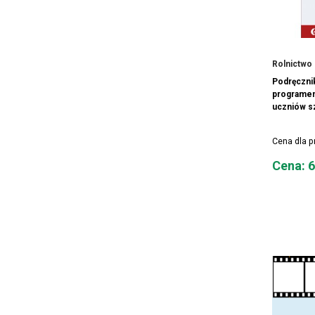
Rolnictwo c
Podręczni
programem
uczniów sz
Cena dla 
Cena
Cena: 6