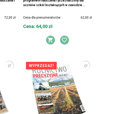
auczania i
programem nauczania i przeznaczony dla
uczniów szkół kształcących w zawodzie...
72,00 zł
Cena dla prenumeratorów:
62,00 zł
Cena
Cena: 64,00 zł
DO KOSZYKA
AJ DO LISTY ŻYCZEŃ
DODAJ DO KOSZYK
DODAJ DO LIS
WYPRZEDAŻ!
favorite_border
favorite_border