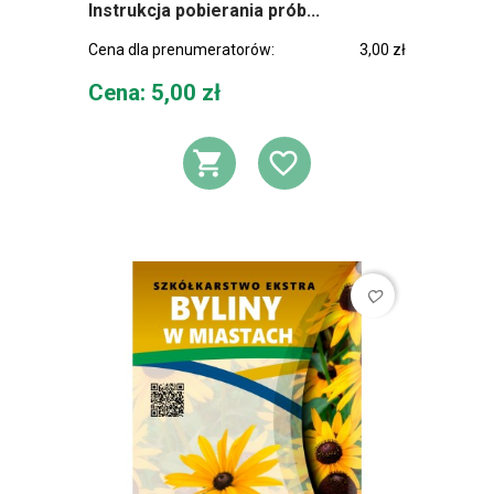
Instrukcja pobierania prób...
Cena dla prenumeratorów:
3,00 zł
Cena
Cena: 5,00 zł
DODAJ DO KOSZ
DODAJ DO L
favorite_border