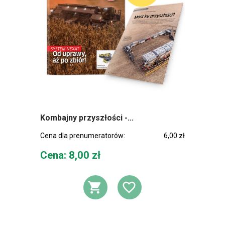
Kombajny przyszłości -...
Cena dla prenumeratorów:
6,00 zł
Cena
Cena: 8,00 zł
DODAJ DO KOSZ
DODAJ DO L