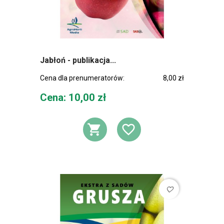
Jabłoń - publikacja...
Cena dla prenumeratorów:
8,00 zł
Cena
Cena: 10,00 zł
DODAJ DO KOSZ
DODAJ DO L
favorite_border