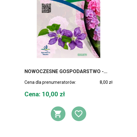
NOWOCZESNE GOSPODARSTWO -...
Cena dla prenumeratorów:
8,00 zł
Cena
Cena: 10,00 zł
DODAJ DO KOSZ
DODAJ DO L