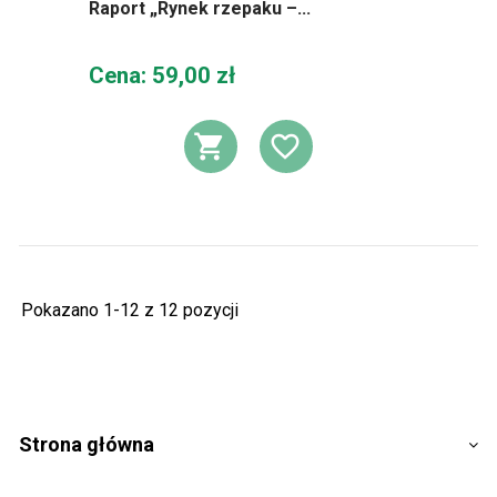
Raport „Rynek rzepaku –...
Cena
Cena: 59,00 zł
DODAJ DO KOSZ
DODAJ DO L
Pokazano 1-12 z 12 pozycji
Strona główna