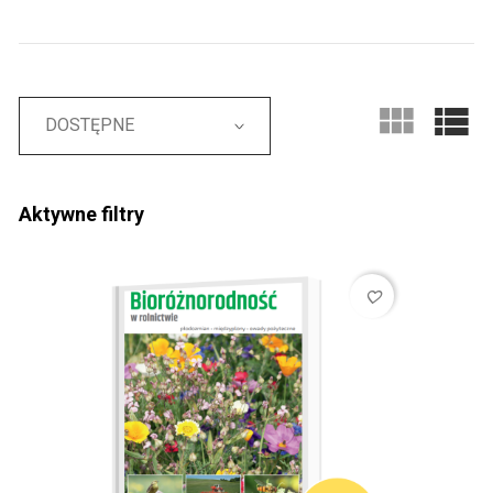
DOSTĘPNE
Aktywne filtry
favorite_border