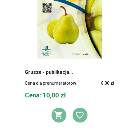
Grusza - publikacja...
Cena dla prenumeratorów:
8,00 zł
Cena
Cena: 10,00 zł
DODAJ DO KOSZ
DODAJ DO L