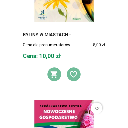
BYLINY W MIASTACH -...
Cena dla prenumeratorów:
8,00 zł
Cena
Cena: 10,00 zł
DODAJ DO KOSZ
DODAJ DO L
favorite_border