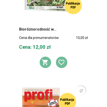
Bioróżnorodność w...
Cena dla prenumeratorów:
10,00 zł
Cena
Cena: 12,00 zł
DODAJ DO KOSZ
DODAJ DO L
favorite_border