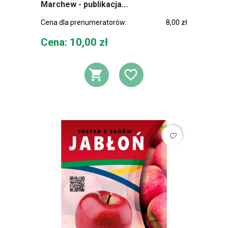
Marchew - publikacja...
Cena dla prenumeratorów:
8,00 zł
Cena
Cena: 10,00 zł
DODAJ DO KOSZ
DODAJ DO L
favorite_border