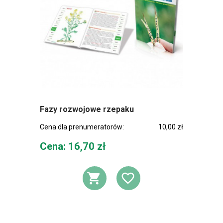
Fazy rozwojowe rzepaku
Cena dla prenumeratorów:
10,00 zł
Cena
Cena: 16,70 zł
DODAJ DO KOSZ
DODAJ DO L