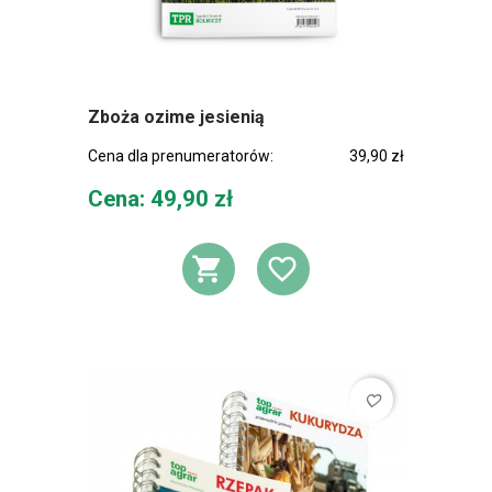
Zboża ozime jesienią
Cena dla prenumeratorów:
39,90 zł
Cena
Cena: 49,90 zł
DODAJ DO KOSZ
DODAJ DO L
favorite_border