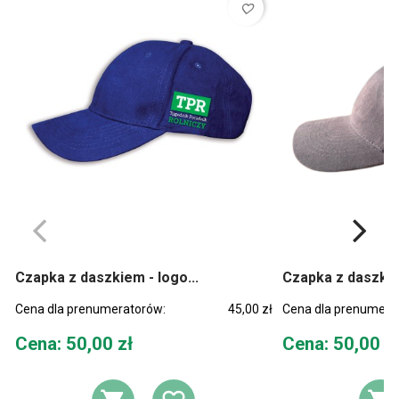
favorite_border
Czapka z daszkiem - logo...
Czapka z daszkiem
Cena dla prenumeratorów:
45,00 zł
Cena dla prenumera
Cena
Cena
Cena: 50,00 zł
Cena: 50,00 z