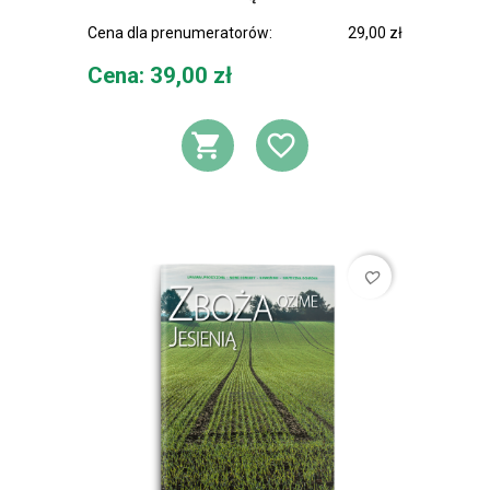
Cena dla prenumeratorów:
29,00 zł
Cena
Cena: 39,00 zł
DODAJ DO KOSZ
DODAJ DO L
favorite_border