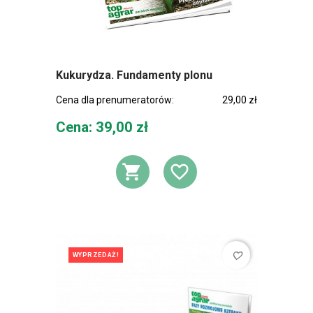
Kukurydza. Fundamenty plonu
Cena dla prenumeratorów:
29,00 zł
Cena
Cena: 39,00 zł
DODAJ DO KOSZ
DODAJ DO L
favorite_border
WYPRZEDAŻ!