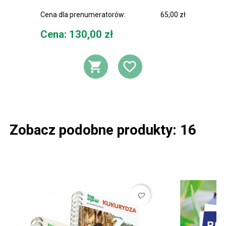
Cena dla prenumeratorów:
65,00 zł
Cena
Cena: 130,00 zł
DODAJ DO KOSZ
DODAJ DO L
Zobacz podobne produkty: 16
favorite_border