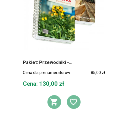
Pakiet: Przewodniki -...
Cena dla prenumeratorów:
85,00 zł
Cena
Cena: 130,00 zł
DODAJ DO KOSZ
DODAJ DO L