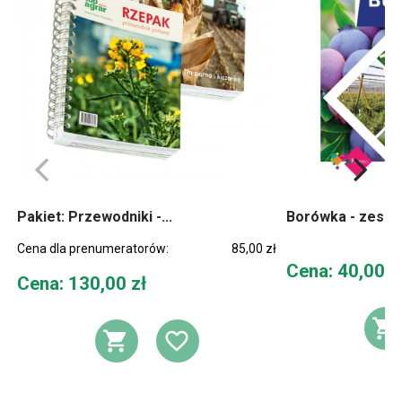
Pakiet: Przewodniki -...
Borówka - zeszy
Cena dla prenumeratorów:
85,00 zł
Cena
Cena: 40,00 z
Cena
Cena: 130,00 zł
D
DODAJ DO KOSZYKA
DODAJ DO LIST