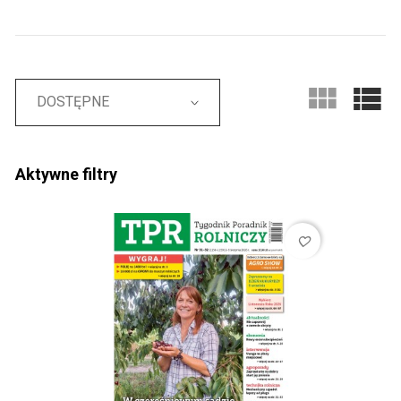
DOSTĘPNE
Aktywne filtry
favorite_border