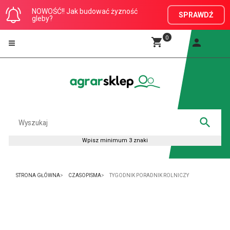
NOWOŚĆ!! Jak budować żyzność
SPRAWDŹ
gleby?
0
STRONA GŁÓWNA
CZASOPISMA
TYGODNIK PORADNIK ROLNICZY