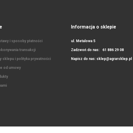
e
Informacja o sklepie
tawy i sposoby płatności
ul. Metalowa 5
konywania transakcji
Zadzwoń do nas:
61 886 29 08
 sklepu i polityka prywatności
Napisz do nas:
sklep@agrarsklep.pl
ie od umowy
ukty
nami