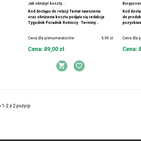
Jak obniżyć koszty...
Biogazowni
Kod dostępu do relacji Temat nawożenia
Kod dostęp
oraz obniżenia kosztu podjęła się redakcja
do produkc
Tygodnik Poradnik Rolniczy Terminy...
pozyskiwa
Cena dla prenumeratorów:
9,90 zł
Cena dla 
Cena
Cena
Cena: 89,00 zł
Cena: 8
DODAJ DO KOSZYK
DODAJ DO LIST
1-2 z 2 pozycji