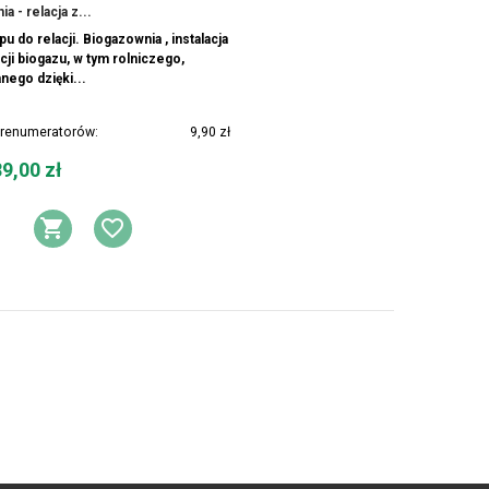
a - relacja z...
u do relacji. Biogazownia , instalacja
ji biogazu, w tym rolniczego,
nego dzięki...
prenumeratorów:
9,90 zł
9,00 zł
A
Y ŻYCZEŃ
DODAJ DO KOSZYKA
DODAJ DO LISTY ŻYCZEŃ