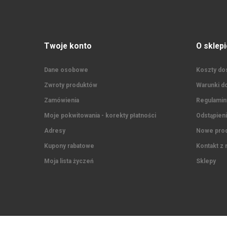
Twoje konto
O sklepi
Dane osobowe
Koszty dos
Zwroty produktów
Warunki do
Zamówienia
Regulaminy
Moje pokwitowania - korekty płatności
Odstąpien
Adresy
Nowe prod
Kupony rabatowe
Kontakt z 
Moja lista życzeń
Sklepy
Footer