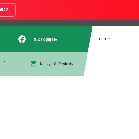
WDŹ
PLN
Zaloguj się
E
Koszyk
0
Produkty