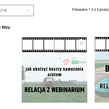
Pokazano 1-2 z 2 pozycj
ĘPNE
filtry
favorite_border