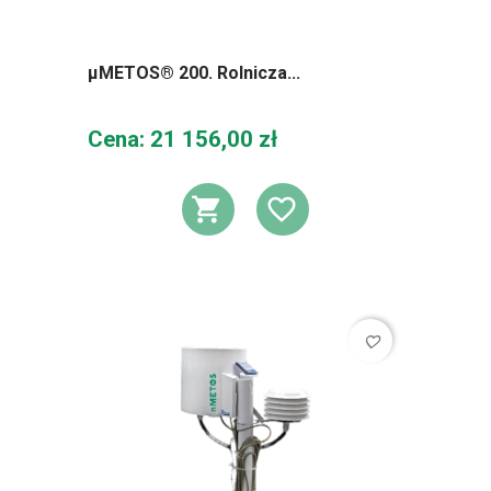
μMETOS® 200. Rolnicza...
Cena
Cena: 21 156,00 zł
DODAJ DO KOSZ
DODAJ DO L
favorite_border