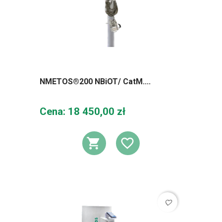
NMETOS®200 NBiOT/ CatM....
Cena
Cena: 18 450,00 zł
DODAJ DO KOSZ
DODAJ DO L
favorite_border