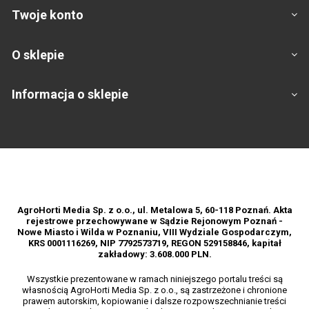
Twoje konto
O sklepie
Informacja o sklepie
Footer
AgroHorti Media Sp. z o.o., ul. Metalowa 5, 60-118 Poznań. Akta
rejestrowe przechowywane w Sądzie Rejonowym Poznań -
Nowe Miasto i Wilda w Poznaniu, VIII Wydziale Gospodarczym,
KRS 0001116269, NIP 7792573719, REGON 529158846, kapitał
zakładowy: 3.608.000 PLN.
Wszystkie prezentowane w ramach niniejszego portalu treści są
własnością AgroHorti Media Sp. z o.o., są zastrzeżone i chronione
prawem autorskim, kopiowanie i dalsze rozpowszechnianie treści