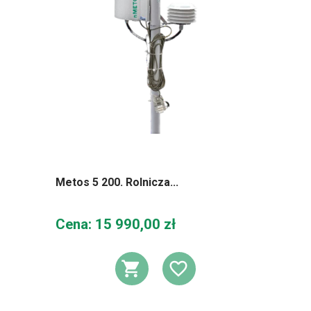
Metos 5 200. Rolnicza...
Cena
Cena: 15 990,00 zł
DODAJ DO KOSZ
DODAJ DO L