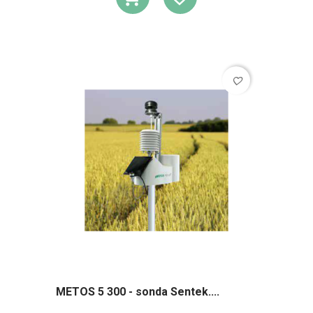
DODAJ DO KOSZ
DODAJ DO L
favorite_border
METOS 5 300 - sonda Sentek....