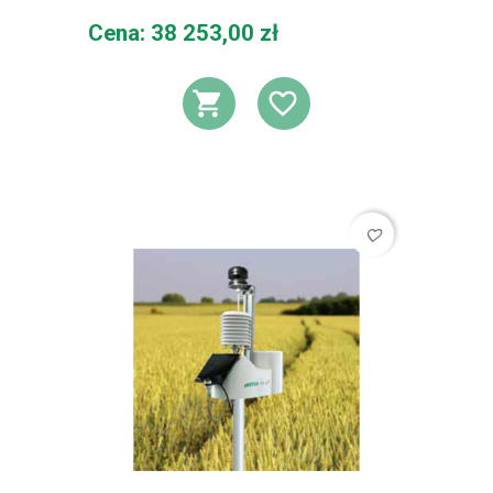
Cena
Cena: 38 253,00 zł
DODAJ DO KOSZ
DODAJ DO L
favorite_border