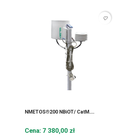
favorite_border
NMETOS®200 NBiOT/ CatM....
Cena
Cena: 7 380,00 zł