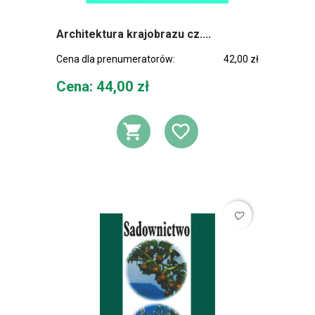
Architektura krajobrazu cz....
Cena dla prenumeratorów:
42,00 zł
Cena
Cena: 44,00 zł
DODAJ DO KOSZ
DODAJ DO L
favorite_border