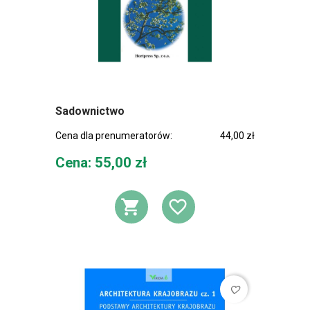
Sadownictwo
Cena dla prenumeratorów:
44,00 zł
Cena
Cena: 55,00 zł
DODAJ DO KOSZ
DODAJ DO L
favorite_border