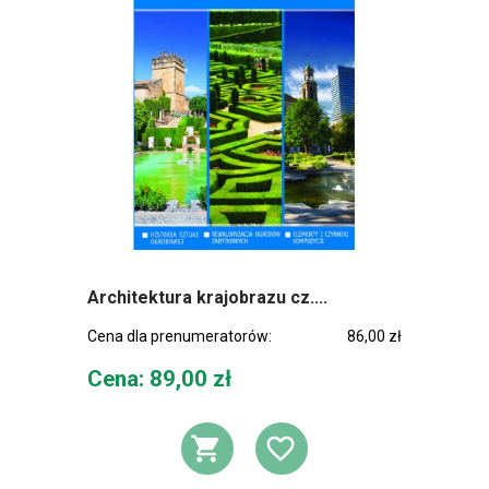
Architektura krajobrazu cz....
Cena dla prenumeratorów:
86,00 zł
Cena
Cena: 89,00 zł
DODAJ DO KOSZ
DODAJ DO L