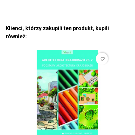
Klienci, którzy zakupili ten produkt, kupili
również:
favorite_border