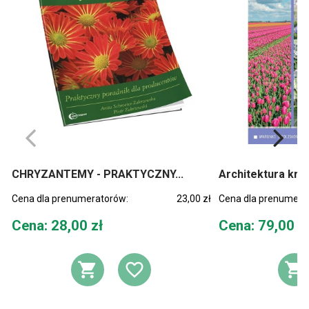
CHRYZANTEMY - PRAKTYCZNY...
Architektura kraj
Cena dla prenumeratorów:
23,00 zł
Cena dla prenumera
Cena
Cena
Cena: 28,00 zł
Cena: 79,00 z
DODAJ DO KOSZYKA
DODAJ DO LIST
D