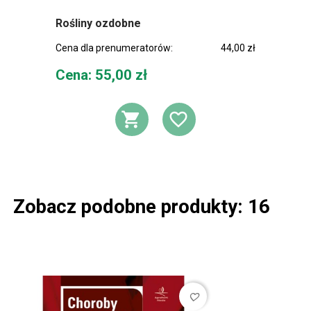
Rośliny ozdobne
Cena dla prenumeratorów:
44,00 zł
Cena
Cena: 55,00 zł
DODAJ DO KOSZ
DODAJ DO L
Zobacz podobne produkty: 16
favorite_border