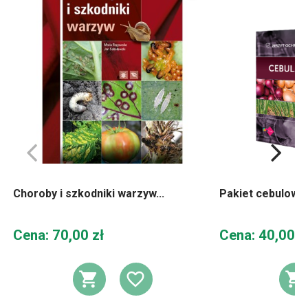
Choroby i szkodniki warzyw...
Pakiet cebulowy
Cena
Cena
Cena: 70,00 zł
Cena: 40,00 z
DODAJ DO KOSZYKA
DODAJ DO LIST
D