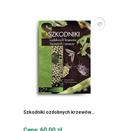
favorite_border
Szkodniki ozdobnych krzewów...
Cena
Cena: 60,00 zł