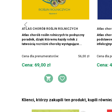
ATLAS CHORÓB ROŚLIN ROLNICZYCH
Atlas cho
Atlas chorób roślin rolniczych to podręczny
Atlas cho
poradnik, dzięki któremu każdy rolnik z
podstawow
łatwością rozróżni choroby występujące...
infekcyjny
Cena dla prenumeratorów:
56,00 zł
Cena dla 
Cena
Cena
Cena: 69,00 zł
Cena: 4
DODAJ DO KOSZYKA
DODAJ DO LIST
Klienci, którzy zakupili ten produkt, kupili równie