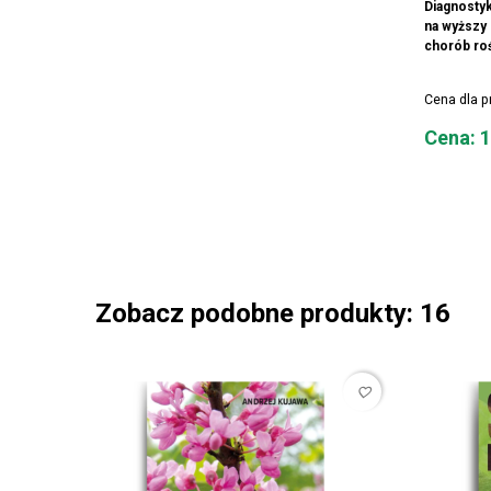
Diagnostyk
na wyższy 
chorób roś
Cena dla 
Cena
Cena: 1
Zobacz podobne produkty: 16
favorite_border