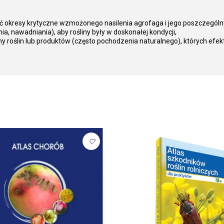
ć okresy krytyczne wzmożonego nasilenia agrofaga i jego poszczególn
nia, nawadniania), aby rośliny były w doskonałej kondycji,
y roślin lub produktów (często pochodzenia naturalnego), których efe
favorite_border