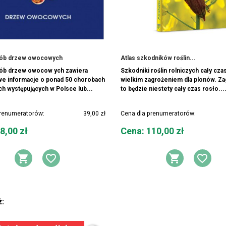
rób drzew owocowych
Atlas szkodników roślin...
rób drzew owocow ych zawiera
Szkodniki roślin rolniczych cały cza
e informacje o ponad 50 chorobach
wielkim zagrożeniem dla plonów. Z
ch występujących w Polsce lub...
to będzie niestety cały czas rosło...
prenumeratorów:
39,00 zł
Cena dla prenumeratorów:
Cena
8,00 zł
Cena: 110,00 zł
Y ŻYCZEŃ
DODAJ DO KOSZYKA
DODAJ DO LISTY ŻYCZEŃ
DODAJ 
DOD
ż: