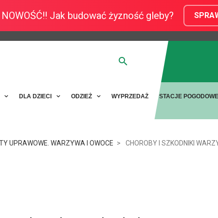
NOWOŚĆ!! Jak budować żyzność gleby?
SPRA
Y
DLA DZIECI
ODZIEŻ
WYPRZEDAŻ
STACJE POGODOW
TY UPRAWOWE. WARZYWA I OWOCE
CHOROBY I SZKODNIKI WAR