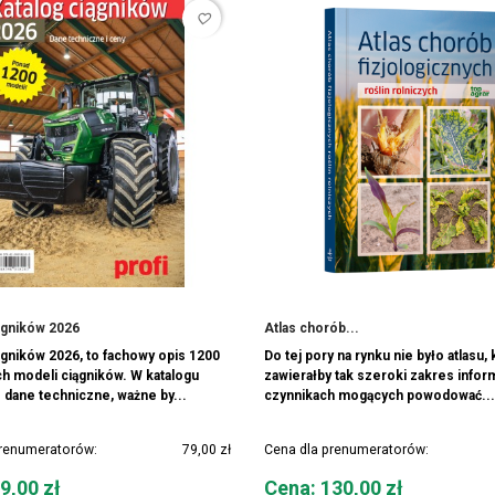
favorite_border
ągników 2026
Atlas chorób...
ągników 2026, to fachowy opis 1200
Do tej pory na rynku nie było atlasu, 
h modeli ciągników. W katalogu
zawierałby tak szeroki zakres inform
 dane techniczne, ważne by...
czynnikach mogących powodować...
prenumeratorów:
79,00 zł
Cena dla prenumeratorów:
Cena
9,00 zł
Cena: 130,00 zł