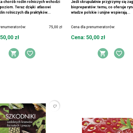
a chorób roślin rolniczych wchodzi
Jeśli skrupulatnie przyjrzymy się za
poziom. Teraz dzięki atlasowi
biopreparatów: temu, co oferuje ryn
lin rolniczych dla praktyków...
władze polskie i unijne wspierają...
prenumeratorów:
75,00 zł
Cena dla prenumeratorów:
Cena
50,00 zł
Cena: 50,00 zł
DODAJ DO KOSZYKA
DODAJ DO LISTY ŻYCZEŃ
DODAJ 
DOD
favorite_border