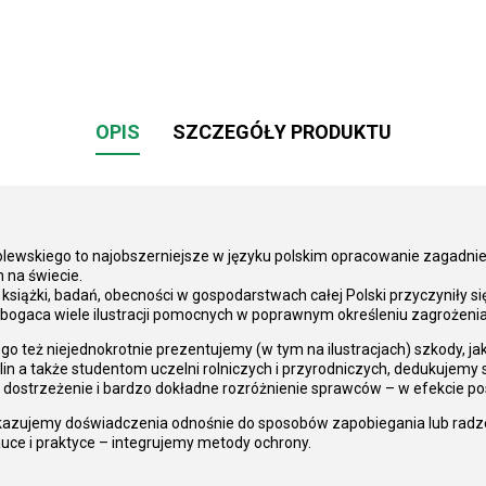
OPIS
SZCZEGÓŁY PRODUKTU
bolewskiego to najobszerniejsze w języku polskim opracowanie zagadnie
 na świecie.
iążki, badań, obecności w gospodarstwach całej Polski przyczyniły się
bogaca wiele ilustracji pomocnych w poprawnym określeniu zagrożeni
go też niejednokrotnie prezentujemy (w tym na ilustracjach) szkody, ja
in a także studentom uczelni rolniczych i przyrodniczych, dedukujemy
 dostrzeżenie i bardzo dokładne rozróżnienie sprawców – w efekcie pos
ekazujemy doświadczenia odnośnie do sposobów zapobiegania lub radz
uce i praktyce – integrujemy metody ochrony.