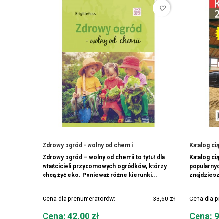
favorite_border
Zdrowy ogród - wolny od chemii
Katalog ci
Zdrowy ogród – wolny od chemii to tytuł dla
Katalog ci
właścicieli przydomowych ogródków, którzy
popularnyc
chcą żyć eko. Ponieważ różne kierunki...
znajdziesz
Cena dla prenumeratorów:
33,60 zł
Cena dla 
Cena
Cena
Cena: 42,00 zł
Cena: 9