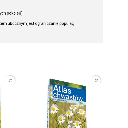
ych pokoleń),
ktem ubocznym jest ograniczanie populacji
favorite_border
favorite_border