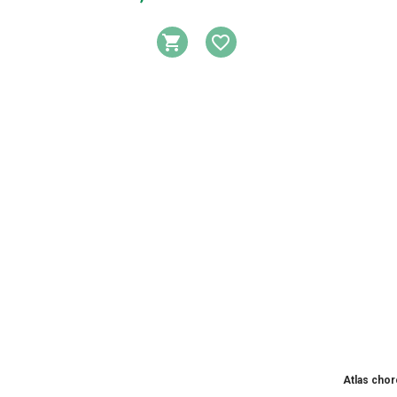
DODAJ DO KOSZYKA
DODAJ DO LIST
Atlas choró