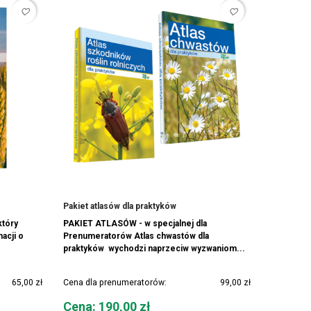
favorite_border
favorite_border
Pakiet atlasów dla praktyków
który
PAKIET ATLASÓW - w specjalnej dla
acji o
Prenumeratorów Atlas chwastów dla
praktyków wychodzi naprzeciw wyzwaniom...
65,00 zł
Cena dla prenumeratorów:
99,00 zł
Cena
Cena: 190,00 zł