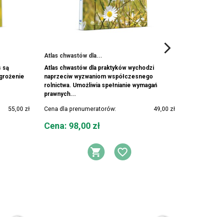
Atlas chwastów dla...
Atlas szk
s są
Atlas chwastów dla praktyków wychodzi
Atlas sz
agrożenie
naprzeciw wyzwaniom współczesnego
podręczny
.
rolnictwa. Umożliwia spełnianie wymagań
sadownik 
prawnych...
55,00 zł
Cena dla prenumeratorów:
49,00 zł
Cena dla 
Cena
Cena
Cena: 98,00 zł
Cena: 
DO KOSZYKA
AJ DO LISTY ŻYCZEŃ
DODAJ DO KOSZYK
DODAJ DO LIS