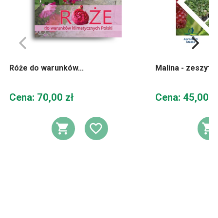
Róże do warunków...
Malina - zeszyt
Cena
Cena
Cena: 70,00 zł
Cena: 45,00 z
DODAJ DO KOSZYKA
DODAJ DO LIST
D