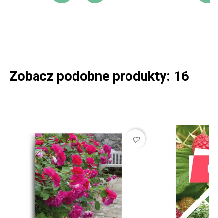
DODAJ DO KOSZYKA
DODAJ DO LIST
D
Zobacz podobne produkty: 16
favorite_border