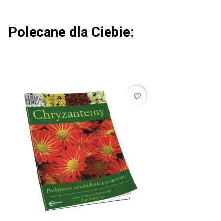
Polecane dla Ciebie:
favorite_border