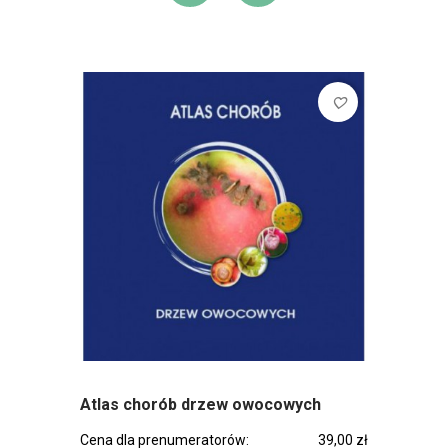
DODAJ DO KOSZ
DODAJ DO L
favorite_border
Atlas chorób drzew owocowych
Cena dla prenumeratorów:
39,00 zł