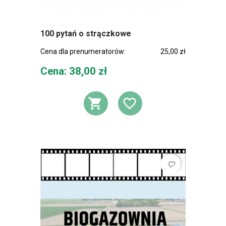
100 pytań o strączkowe
Cena dla prenumeratorów:
25,00 zł
Cena
Cena: 38,00 zł
DODAJ DO KOSZ
DODAJ DO L
favorite_border