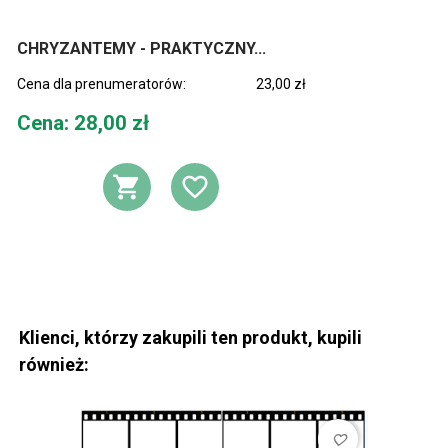
CHRYZANTEMY - PRAKTYCZNY...
Cena dla prenumeratorów:
23,00 zł
Cena
Cena: 28,00 zł
DODAJ DO KOSZYKA
DODAJ DO LIST
Klienci, którzy zakupili ten produkt, kupili
również:
favorite_border