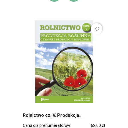
DODAJ DO KOSZ
DODAJ DO L
favorite_border
Rolnictwo cz. V. Produkcja...
Cena dla prenumeratorów:
62,00 zł