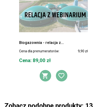
Biogazownia - relacja z...
Cena dla prenumeratorów:
9,90 zł
Cena
Cena: 89,00 zł
DODAJ DO KOSZ
DODAJ DO L
Zobacz podobne produkty: 13