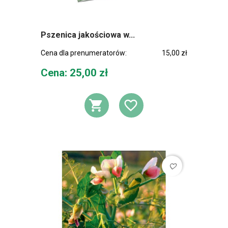
Pszenica jakościowa w...
Cena dla prenumeratorów:
15,00 zł
Cena
Cena: 25,00 zł
DODAJ DO KOSZ
DODAJ DO L
favorite_border