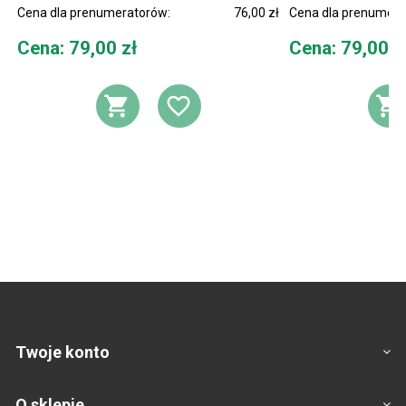
Cena dla prenumeratorów:
76,00 zł
Cena dla prenumera
Cena
Cena
Cena: 79,00 zł
Cena: 79,00 z
DODAJ DO KOSZYKA
DODAJ DO LIST
D
Twoje konto
O sklepie