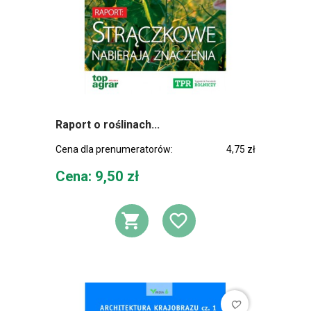
Raport o roślinach...
Cena dla prenumeratorów:
4,75 zł
Cena
Cena: 9,50 zł
DODAJ DO KOSZ
DODAJ DO L
favorite_border