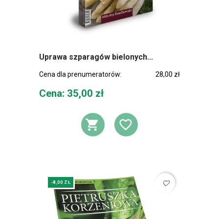
Uprawa szparagów bielonych...
Cena dla prenumeratorów:
28,00 zł
Cena
Cena: 35,00 zł
DODAJ DO KOSZ
DODAJ DO L
favorite_border
-8,00 ZŁ