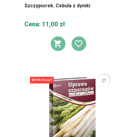
Szczypiorek. Cebula z dymki
Cena
Cena: 11,00 zł
DODAJ DO KOSZ
DODAJ DO L
favorite_border
WYPRZEDAŻ!