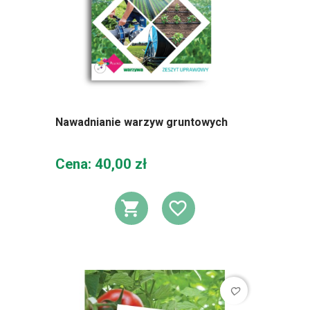
Nawadnianie warzyw gruntowych
Cena
Cena: 40,00 zł
DODAJ DO KOSZ
DODAJ DO L
favorite_border