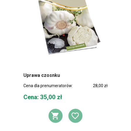
Uprawa czosnku
Cena dla prenumeratorów:
28,00 zł
Cena
Cena: 35,00 zł
DODAJ DO KOSZ
DODAJ DO L