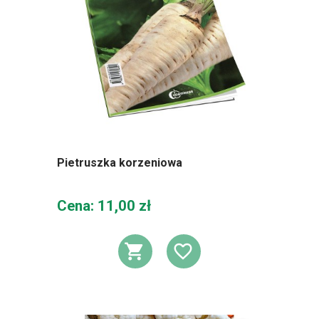
Pietruszka korzeniowa
Cena
Cena: 11,00 zł
DODAJ DO KOSZ
DODAJ DO L