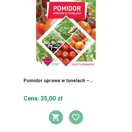
Pomidor uprawa w tunelach –...
Cena
Cena: 35,00 zł
DODAJ DO KOSZ
DODAJ DO L