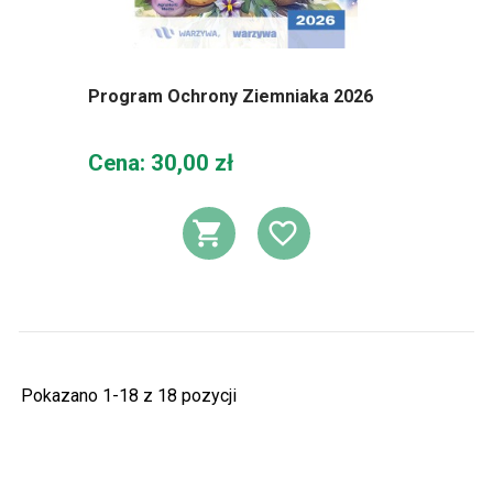
Program Ochrony Ziemniaka 2026
Cena
Cena: 30,00 zł
DODAJ DO KOSZ
DODAJ DO L
Pokazano 1-18 z 18 pozycji