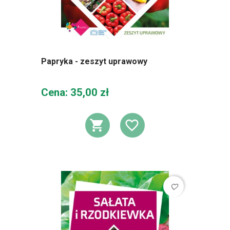
Papryka - zeszyt uprawowy
Cena
Cena: 35,00 zł
DODAJ DO KOSZ
DODAJ DO L
favorite_border