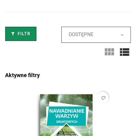
FILTR
DOSTĘPNE
Aktywne filtry
favorite_border