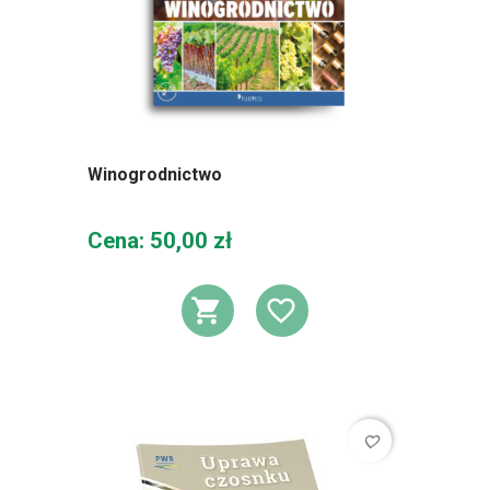
Winogrodnictwo
Cena
Cena: 50,00 zł
DODAJ DO KOSZ
DODAJ DO L
favorite_border