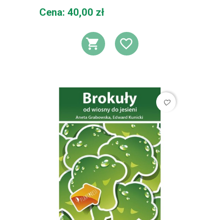
Cena
Cena: 40,00 zł
DODAJ DO KOSZ
DODAJ DO L
favorite_border