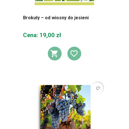
Brokuły – od wiosny do jesieni
Cena
Cena: 19,00 zł
DODAJ DO KOSZ
DODAJ DO L
favorite_border