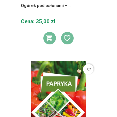
Ogórek pod osłonami –...
Cena
Cena: 35,00 zł
DODAJ DO KOSZ
DODAJ DO L
favorite_border