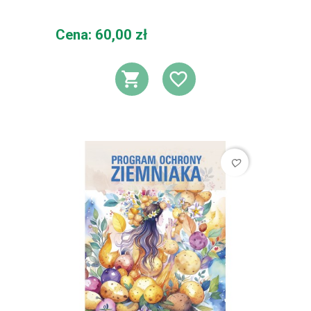
Cena
Cena: 60,00 zł
DODAJ DO KOSZ
DODAJ DO L
favorite_border