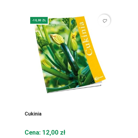
favorite_border
-10,00 ZŁ
Cukinia
Cena
Cena: 12,00 zł