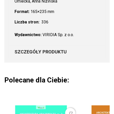
Omiecka, Anna Nizińska
Format:
165×235 mm
Liczba stron:
336
Wydawnictwo:
VIRIDIA Sp. z o.o.
SZCZEGÓŁY PRODUKTU
Polecane dla Ciebie:
favorite_border