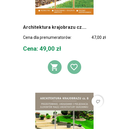
Architektura krajobrazu cz....
Cena dla prenumeratorów:
47,00 zł
Cena
Cena: 49,00 zł
DODAJ DO KOSZ
DODAJ DO L
favorite_border