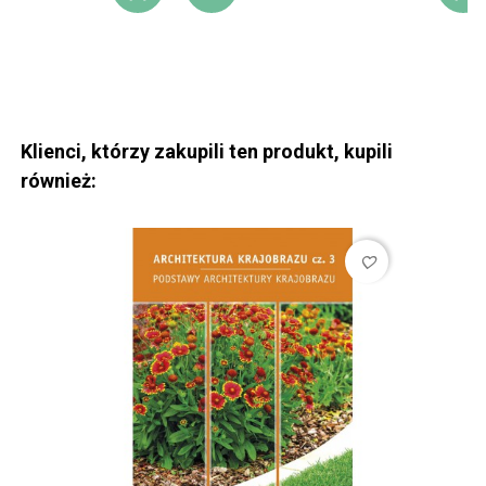
DODAJ DO KOSZYKA
DODAJ DO LIST
D
Klienci, którzy zakupili ten produkt, kupili
również:
favorite_border