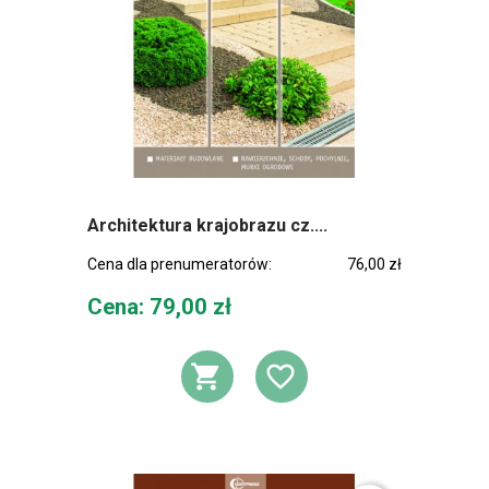
Architektura krajobrazu cz....
Cena dla prenumeratorów:
76,00 zł
Cena
Cena: 79,00 zł
DODAJ DO KOSZ
DODAJ DO L