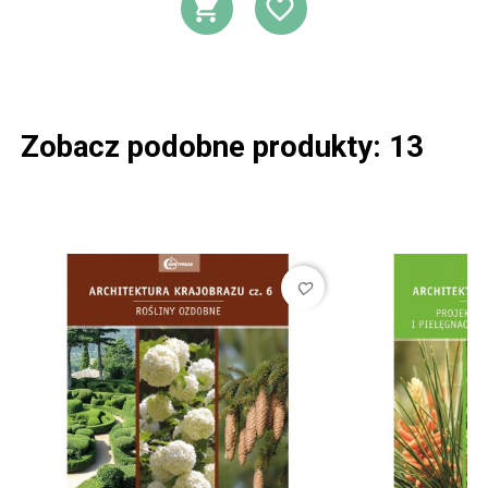
DODAJ DO KOSZ
DODAJ DO L
Zobacz podobne produkty: 13
favorite_border