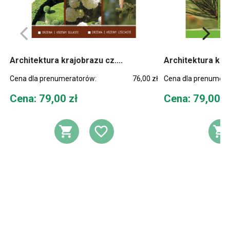
Architektura krajobrazu cz....
Architektura kraj
Cena dla prenumeratorów:
76,00 zł
Cena dla prenumera
Cena
Cena
Cena: 79,00 zł
Cena: 79,00 z
DODAJ DO KOSZYKA
DODAJ DO LIST
D