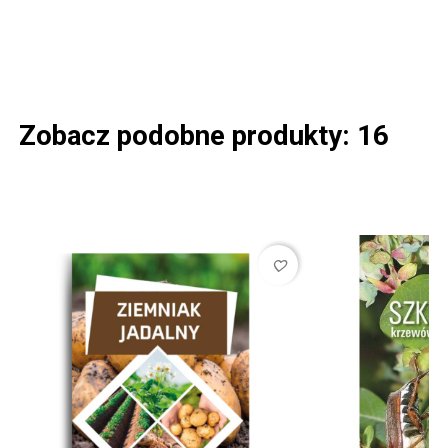
Zobacz podobne produkty: 16
favorite_border