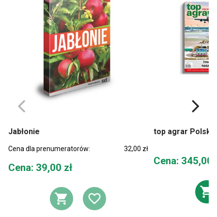
Jabłonie
top agrar Polska 
Cena dla prenumeratorów:
32,00 zł
Cena
Cena: 345,00 
Cena
Cena: 39,00 zł
D
DODAJ DO KOSZYKA
DODAJ DO LIST