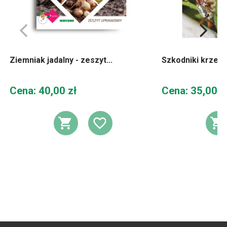
Ziemniak jadalny - zeszyt...
Szkodniki krze
Cena
Cena
Cena: 40,00 zł
Cena: 35,00 z
DODAJ DO KOSZYKA
DODAJ DO LIST
D