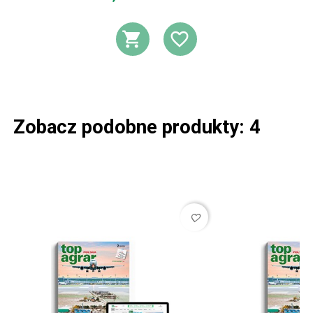
DODAJ DO KOSZ
DODAJ DO L
Zobacz podobne produkty: 4
favorite_border