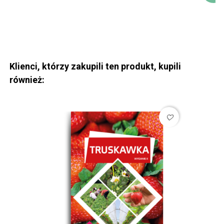
D
Klienci, którzy zakupili ten produkt, kupili
również:
favorite_border