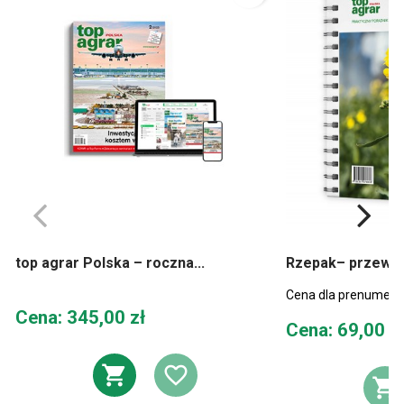
top agrar Polska – roczna...
Rzepak– przewod
Cena dla prenumera
Cena
Cena: 345,00 zł
Cena
Cena: 69,00 z
DODAJ DO KOSZYKA
DODAJ DO LIST