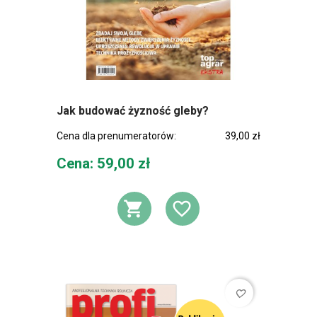
Jak budować żyzność gleby?
Cena dla prenumeratorów:
39,00 zł
Cena
Cena: 59,00 zł
DODAJ DO KOSZ
DODAJ DO L
favorite_border