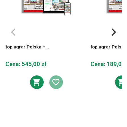
top agrar Polska –...
top agrar Polska 
Cena
Cena
Cena: 545,00 zł
Cena: 189,00 
DODAJ DO KOSZYKA
DODAJ DO LIST
D