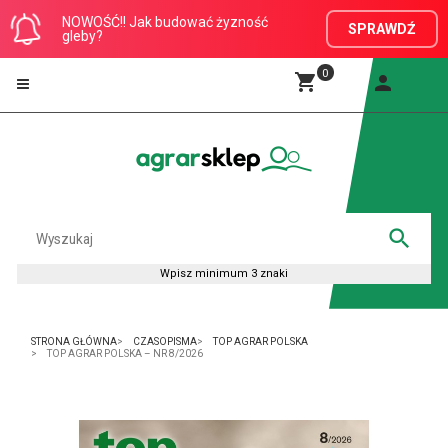
NOWOŚĆ!! Jak budować żyzność
SPRAWDŹ
gleby?
0
STRONA GŁÓWNA
CZASOPISMA
TOP AGRAR POLSKA
TOP AGRAR POLSKA – NR 8/2026