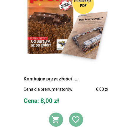
Kombajny przyszłości -...
Cena dla prenumeratorów:
6,00 zł
Cena
Cena: 8,00 zł
DODAJ DO KOSZ
DODAJ DO L