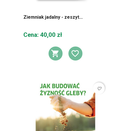
Ziemniak jadalny - zeszyt...
Cena
Cena: 40,00 zł
DODAJ DO KOSZ
DODAJ DO L
favorite_border