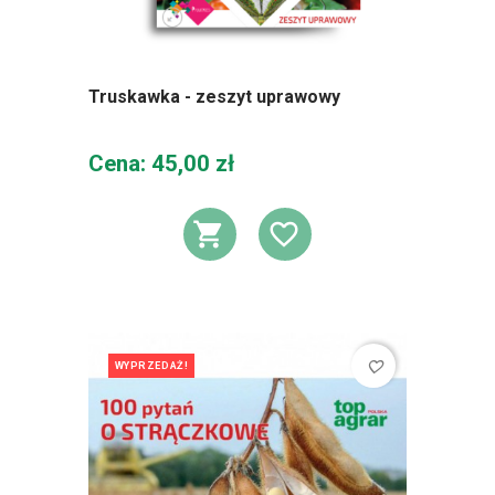
Truskawka - zeszyt uprawowy
Cena
Cena: 45,00 zł
DODAJ DO KOSZ
DODAJ DO L
favorite_border
WYPRZEDAŻ!