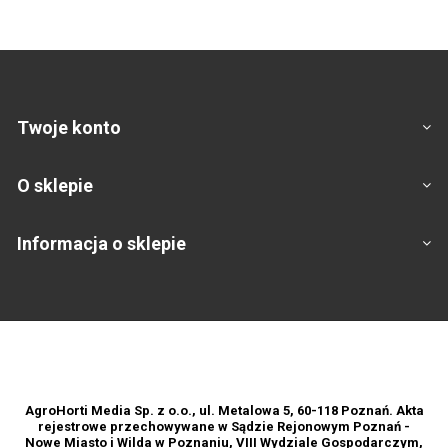
Twoje konto
O sklepie
Informacja o sklepie
Footer
AgroHorti Media Sp. z o.o., ul. Metalowa 5, 60-118 Poznań. Akta
rejestrowe przechowywane w Sądzie Rejonowym Poznań -
Nowe Miasto i Wilda w Poznaniu, VIII Wydziale Gospodarczym,