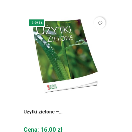
favorite_border
-9,00 ZŁ
Użytki zielone –...
Cena
Cena: 16,00 zł