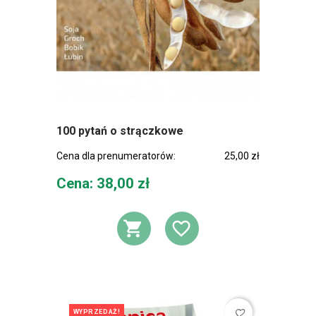
100 pytań o strączkowe
Cena dla prenumeratorów:
25,00 zł
Cena
Cena: 38,00 zł
DODAJ DO KOSZ
DODAJ DO L
favorite_border
WYPRZEDAŻ!