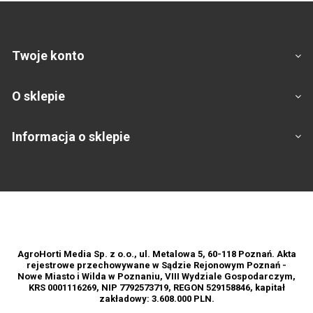
Twoje konto
O sklepie
Informacja o sklepie
Footer
AgroHorti Media Sp. z o.o., ul. Metalowa 5, 60-118 Poznań. Akta
rejestrowe przechowywane w Sądzie Rejonowym Poznań -
Nowe Miasto i Wilda w Poznaniu, VIII Wydziale Gospodarczym,
KRS 0001116269, NIP 7792573719, REGON 529158846, kapitał
zakładowy: 3.608.000 PLN.