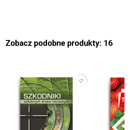
Zobacz podobne produkty: 16
favorite_border