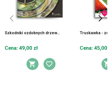
Szkodniki ozdobnych drzew...
Truskawka - zes
Cena
Cena
Cena: 49,00 zł
Cena: 45,00 z
DODAJ DO KOSZYKA
DODAJ DO LIST
D