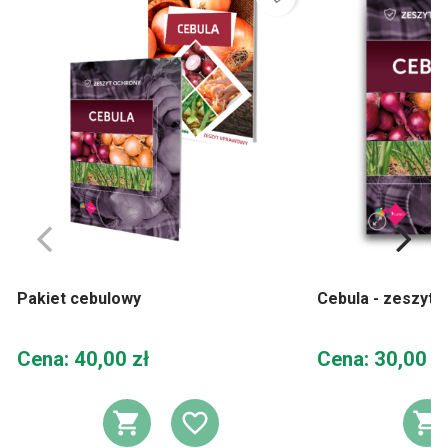
Pakiet cebulowy
Cebula - zeszyt 
Cena
Cena
Cena: 40,00 zł
Cena: 30,00 z
DODAJ DO KOSZYKA
DODAJ DO LIST
D