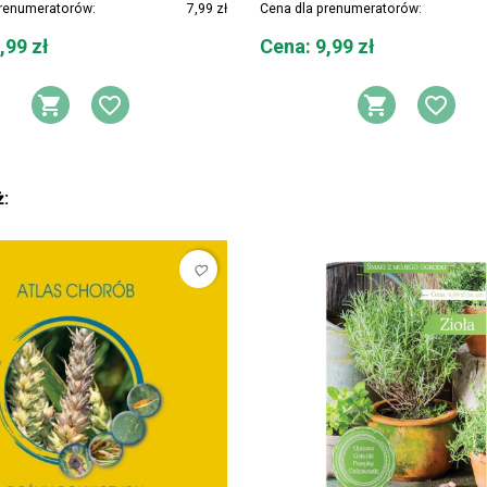
prenumeratorów:
7,99 zł
Cena dla prenumeratorów:
Cena
,99 zł
Cena: 9,99 zł
Y ŻYCZEŃ
DODAJ DO KOSZYKA
DODAJ DO LISTY ŻYCZEŃ
DODAJ 
DOD
ż:
favorite_border