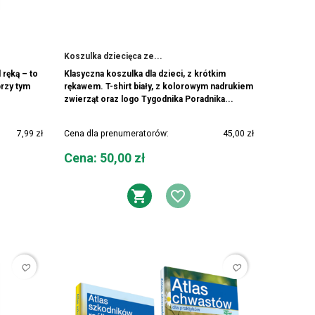
Koszulka dziecięca ze...
 ręką – to
Klasyczna koszulka dla dzieci, z krótkim
przy tym
rękawem. T-shirt biały, z kolorowym nadrukiem
zwierząt oraz logo Tygodnika Poradnika...
7,99 zł
Cena dla prenumeratorów:
45,00 zł
Cena
Cena: 50,00 zł
DO KOSZYKA
AJ DO LISTY ŻYCZEŃ
DODAJ DO KOSZYK
DODAJ DO LIS
favorite_border
favorite_border