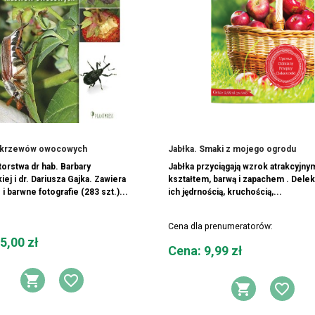
i krzewów owocowych
Jabłka. Smaki z mojego ogrodu
torstwa dr hab. Barbary
Jabłka przyciągają wzrok atrakcyjny
ej i dr. Dariusza Gajka. Zawiera
kształtem, barwą i zapachem . Delek
i barwne fotografie (283 szt.)...
ich jędrnością, kruchością,...
Cena dla prenumeratorów:
5,00 zł
Cena
Cena: 9,99 zł
DODAJ DO KOSZYKA
DODAJ DO LISTY ŻYCZEŃ
Y ŻYCZEŃ
DODAJ 
DOD