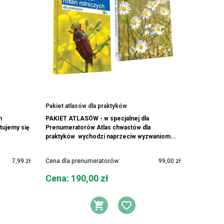
Pakiet atlasów dla praktyków
m
PAKIET ATLASÓW - w specjalnej dla
tujemy się
Prenumeratorów Atlas chwastów dla
praktyków wychodzi naprzeciw wyzwaniom...
7,99 zł
Cena dla prenumeratorów:
99,00 zł
Cena
Cena: 190,00 zł
DO KOSZYKA
AJ DO LISTY ŻYCZEŃ
DODAJ DO KOSZYK
DODAJ DO LIS