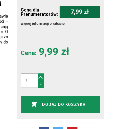
u
Cena dla
7,99 zł
Prenumeratorów:
jawia
ści –
więcej informacji o rabacie
ecają
ym. O
jsza
zy do
9,99 zł
Cena:
DODAJ DO KOSZYKA