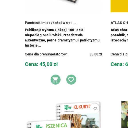
Pamiętniki mieszkańców wsi....
ATLAS CH
Publikacja wydana z okazji 100-lecia
Atlas chor
niepodległości Polski. Przedstawia
poradnik, 
autentyczne, pełne dramatyzmu i patriotyzmu
łatwością 
historie...
Cena dla prenumeratorów:
35,00 zł
Cena dla 
Cena
Cena
Cena: 45,00 zł
Cena: 6
DODAJ DO KOSZYKA
DODAJ DO LIST
favorite_border