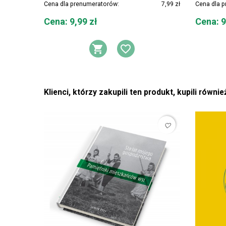
Cena dla prenumeratorów:
7,99 zł
Cena dla 
Cena
Cena
Cena: 9,99 zł
Cena: 9
DODAJ DO KOSZYKA
DODAJ DO LIST
Klienci, którzy zakupili ten produkt, kupili równie
favorite_border