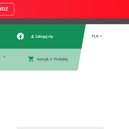
WDŹ
PLN
Zaloguj się
E
Koszyk
0
Produkty