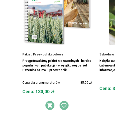
Pakiet: Przewodniki polowe...
Szkodnik
Przygotowaliśmy pakiet niezawodnych i bardzo
Książka au
popularnych publikacji - w wyjątkowej cenie!
Łabanowski
Pszenica ozima – przewodnik...
informacje 
Cena dla prenumeratorów:
85,00 zł
Cena
Cena: 3
Cena
Cena: 130,00 zł
DODAJ DO KOSZYKA
DODAJ DO LIST