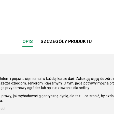
OPIS
SZCZEGÓŁY PRODUKTU
 hitem i pojawia się niemal w każdej karcie dań. Zaliczają się ją do zdr
łaszcza dzieciom, seniorom i ciężarnym. O tym, jakie potrawy można prz
ego przydomowy ogródek lub np. rusztowanie dla rośliny.
 uprawy, jak wyhodować gigantyczną dynię, ale też – co zrobić, by oz
a.
du!