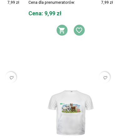
7,99 zł
Cena dla prenumeratorów:
7,99 zł
Cena
Cena: 9,99 zł
DO KOSZYKA
AJ DO LISTY ŻYCZEŃ
DODAJ DO KOSZYK
DODAJ DO LIS
favorite_border
favorite_border