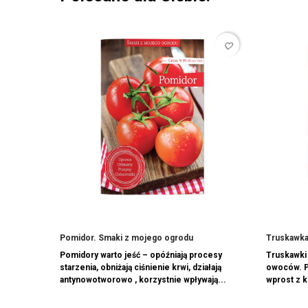
favorite_border
Pomidor. Smaki z mojego ogrodu
Truskawka
Pomidory warto jeść – opóźniają procesy
Truskawki 
starzenia, obniżają ciśnienie krwi, działają
owoców. P
antynowotworowo , korzystnie wpływają...
wprost z k