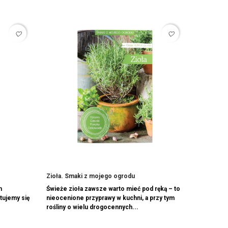
favorite_border
favorite_border
Zioła. Smaki z mojego ogrodu
m
Świeże zioła zawsze warto mieć pod ręką – to
tujemy się
nieocenione przyprawy w kuchni, a przy tym
rośliny o wielu drogocennych...