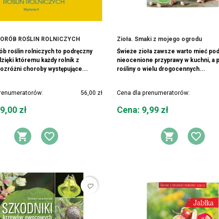
ORÓB ROŚLIN ROLNICZYCH
Zioła. Smaki z mojego ogrodu
ób roślin rolniczych to podręczny
Świeże zioła zawsze warto mieć pod
dzięki któremu każdy rolnik z
nieocenione przyprawy w kuchni, a 
rozróżni choroby występujące...
rośliny o wielu drogocennych...
prenumeratorów:
56,00 zł
Cena dla prenumeratorów:
Cena
9,00 zł
Cena: 9,99 zł
Y ŻYCZEŃ
DODAJ DO KOSZYKA
DODAJ DO LISTY ŻYCZEŃ
DODAJ 
DOD
favorite_border