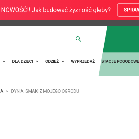
NOWOŚĆ!! Jak budować żyzność gleby?
SPRA
Y
DLA DZIECI
ODZIEŻ
WYPRZEDAŻ
STACJE POGODOW
IA
DYNIA. SMAKI Z MOJEGO OGRODU