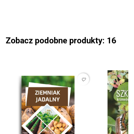
Zobacz podobne produkty: 16
favorite_border