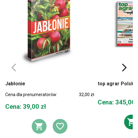
Jabłonie
top agrar Polska 
Cena dla prenumeratorów:
32,00 zł
Cena
Cena: 345,00 
Cena
Cena: 39,00 zł
D
DODAJ DO KOSZYKA
DODAJ DO LIST