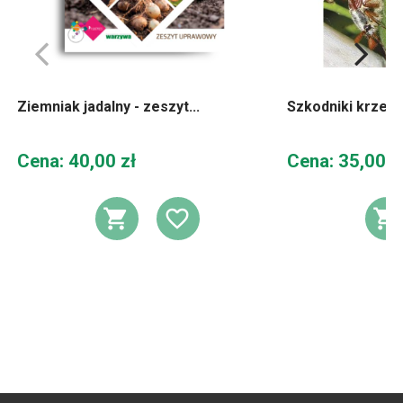
Ziemniak jadalny - zeszyt...
Szkodniki krze
Cena
Cena
Cena: 40,00 zł
Cena: 35,00 z
DODAJ DO KOSZYKA
DODAJ DO LIST
D