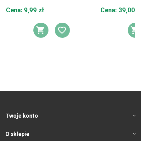
Cena
Cena
Cena: 9,99 zł
Cena: 39,00 z
DODAJ DO KOSZYKA
DODAJ DO LIST
D
Twoje konto
O sklepie