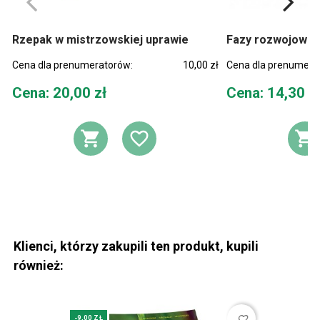
Rzepak w mistrzowskiej uprawie
Fazy rozwojowe 
Cena dla prenumeratorów:
10,00 zł
Cena dla prenumera
Cena
Cena
Cena: 20,00 zł
Cena: 14,30 z
DODAJ DO KOSZYKA
DODAJ DO LIST
D
Klienci, którzy zakupili ten produkt, kupili
również:
favorite_border
-9,00 ZŁ