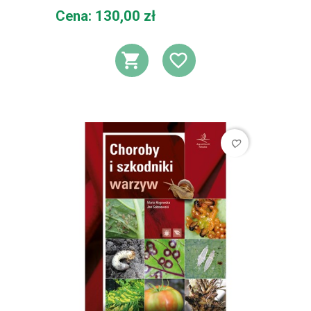
Cena
Cena: 130,00 zł
DODAJ DO KOSZ
DODAJ DO L
favorite_border