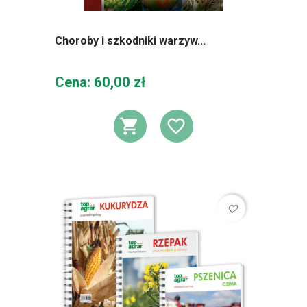
Choroby i szkodniki warzyw...
Cena
Cena: 60,00 zł
DODAJ DO KOSZ
DODAJ DO L
favorite_border