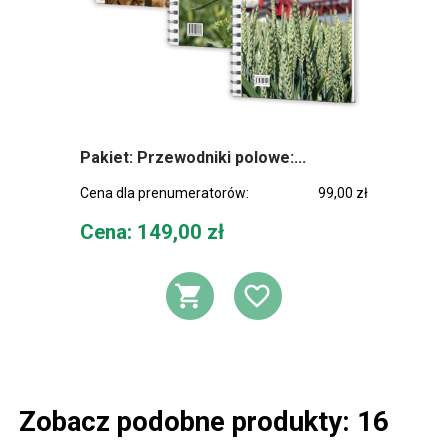
Pakiet: Przewodniki polowe:...
Cena dla prenumeratorów:
99,00 zł
Cena
Cena: 149,00 zł
DODAJ DO KOSZ
DODAJ DO L
Zobacz podobne produkty: 16