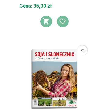
Cena
Cena: 35,00 zł
DODAJ DO KOSZ
DODAJ DO L
favorite_border