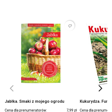
favorite_border
Jabłka. Smaki z mojego ogrodu
Kukurydza. Fund
Cena dla prenumeratorów:
7,99 zł
Cena dla prenumera