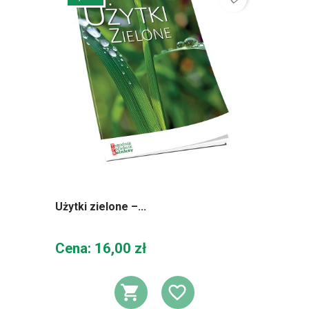
Użytki zielone –...
Cena
Cena: 16,00 zł
DODAJ DO KOSZ
DODAJ DO L