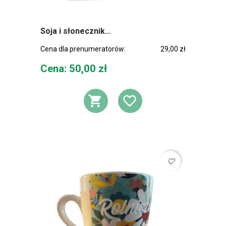
Soja i słonecznik...
Cena dla prenumeratorów:
29,00 zł
Cena
Cena: 50,00 zł
DODAJ DO KOSZ
DODAJ DO L
favorite_border