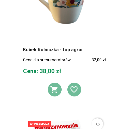
Kubek Rolniczka - top agrar...
Cena dla prenumeratorów:
32,00 zł
Cena
Cena: 38,00 zł
DODAJ DO KOSZ
DODAJ DO L
favorite_border
WYPRZEDAŻ!