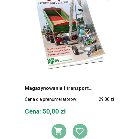
Magazynowanie i transport...
Cena dla prenumeratorów:
29,00 zł
Cena
Cena: 50,00 zł
DODAJ DO KOSZ
DODAJ DO L