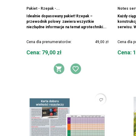
Pakiet - Rzepak -...
Notes serw
Idealnie dopasowany pakiet! Rzepak –
Każdy ciąg
przewodnik polowy zawiera wszystkie
konstrukc
niezbędne informacje na temat agrotechniki...
serwisu. W
Cena dla prenumeratorów:
49,00 zł
Cena dla 
Cena
Cena
Cena: 79,00 zł
Cena: 1
DODAJ DO KOSZYKA
DODAJ DO LIST
favorite_border