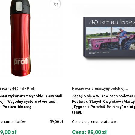
favorite_border
iczny 440 ml - Profi
Niezawodne maszyny polskiej...
stał wykonany z wysokiej klasy stali
Zaczęło się w Wilkowicach podczas
ej. Wygodny system otwierania i
Festiwalu Starych Ciągników i Maszy
 Posiada blokadę...
„Tygodnik Poradnik Rolniczy” od lat 
temu...
prenumeratorów:
59,00 zł
Cena dla prenumeratorów:
Cena
9,00 zł
Cena: 99,00 zł