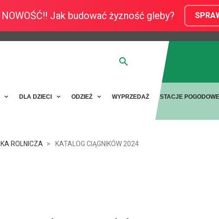
NOWOŚĆ!! Jak budować żyzność gleby?
SPRA
Y
DLA DZIECI
ODZIEŻ
WYPRZEDAŻ
STACJE POGODOW
IKA ROLNICZA
KATALOG CIĄGNIKÓW 2024