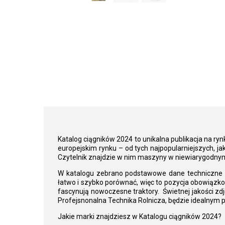
Katalog ciągników 2024 to unikalna publikacja na ryn
europejskim rynku – od tych najpopularniejszych, ja
Czytelnik znajdzie w nim maszyny w niewiarygodnym
W katalogu zebrano podstawowe dane techniczne o s
łatwo i szybko porównać, więc to pozycja obowiązkow
fascynują nowoczesne traktory. Świetnej jakości zd
Profejsnonalna Technika Rolnicza, będzie idealnym p
Jakie marki znajdziesz w Katalogu ciągników 2024?