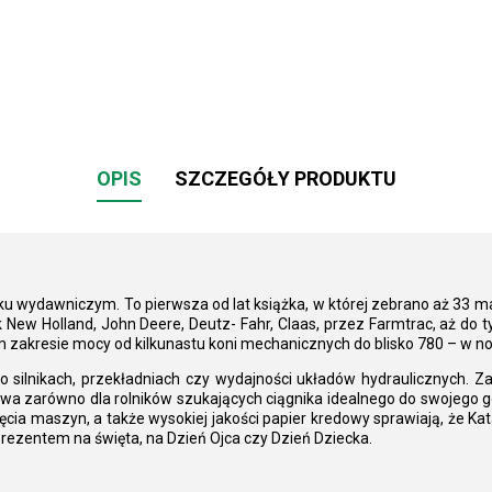
OPIS
SZCZEGÓŁY PRODUKTU
ku wydawniczym. To pierwsza od lat książka, w której zebrano aż 33 ma
k New Holland, John Deere, Deutz- Fahr, Claas, przez Farmtrac, aż do 
 zakresie mocy od kilkunastu koni mechanicznych do blisko 780 – w 
ilnikach, przekładniach czy wydajności układów hydraulicznych. Zap
a zarówno dla rolników szukających ciągnika idealnego do swojego gosp
jęcia maszyn, a także wysokiej jakości papier kredowy sprawiają, że K
rezentem na święta, na Dzień Ojca czy Dzień Dziecka.