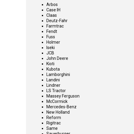
Arbos
Case IH
Claas
Deutz-Fahr
Farmtrac
Fendt
Fuss
Holmer
Iseki
JCB
John Deere
Kioti
Kubota
Lamborghini
Landini
Lindner
LS Tractor
Massey Ferguson
McCormick
Mercedes-Benz
New Holland
Reform
Rigitrac
Same
Sauerburger