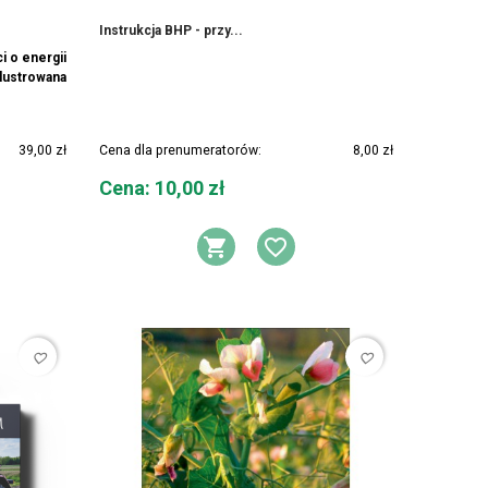
Instrukcja BHP - przy...
i o energii
ilustrowana
39,00 zł
Cena dla prenumeratorów:
8,00 zł
Cena
Cena: 10,00 zł
DO KOSZYKA
AJ DO LISTY ŻYCZEŃ
DODAJ DO KOSZYK
DODAJ DO LIS
favorite_border
favorite_border