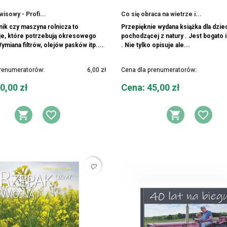
isowy - Profi...
Co się obraca na wietrze i...
nik czy maszyna rolnicza to
Przepięknie wydana książka dla dziec
je, które potrzebują okresowego
pochodzącej z natury . Jest bogato 
ymiana filtrów, olejów pasków itp....
. Nie tylko opisuje ale...
prenumeratorów:
6,00 zł
Cena dla prenumeratorów:
Cena
0,00 zł
Cena: 45,00 zł
Y ŻYCZEŃ
DODAJ DO KOSZYKA
DODAJ DO LISTY ŻYCZEŃ
DODAJ 
DOD
favorite_border