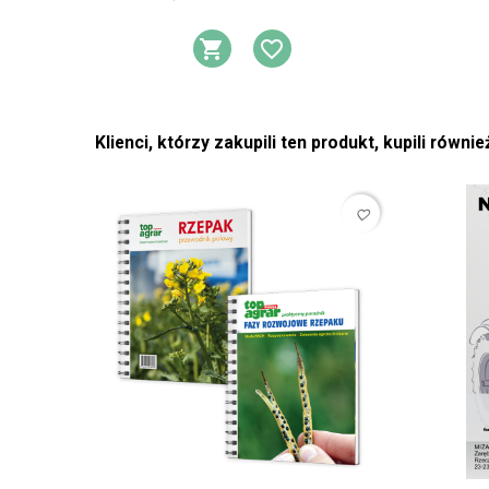
DODAJ DO KOSZYKA
DODAJ DO LIST
Klienci, którzy zakupili ten produkt, kupili równie
favorite_border