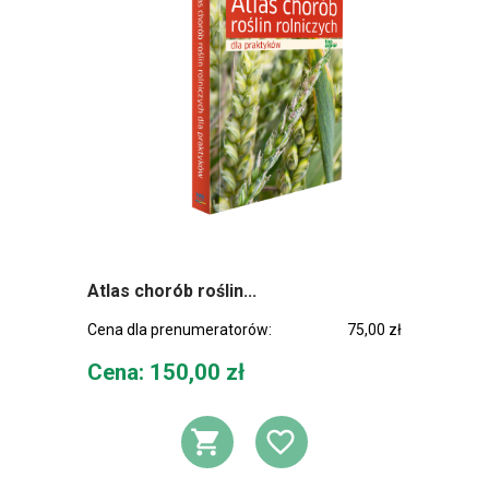
Atlas chorób roślin...
Cena dla prenumeratorów:
75,00 zł
Cena
Cena: 150,00 zł
DODAJ DO KOSZ
DODAJ DO L