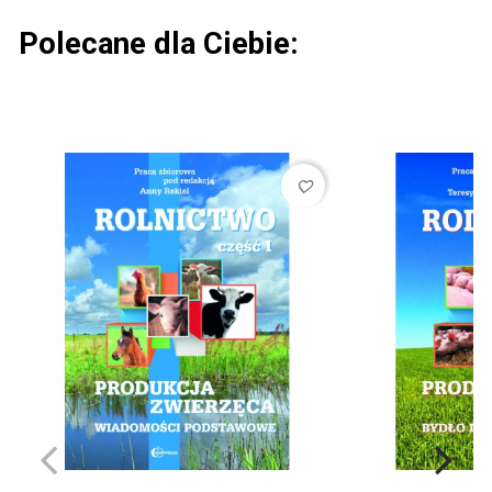
Polecane dla Ciebie:
favorite_border