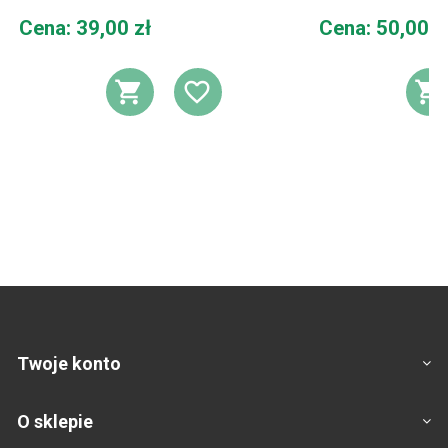
Cena
Cena
Cena: 39,00 zł
Cena: 50,00 z
DODAJ DO KOSZYKA
DODAJ DO LIST
D
Twoje konto
O sklepie