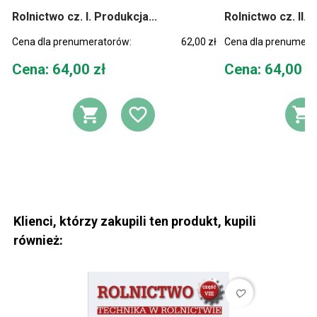
Rolnictwo cz. I. Produkcja...
Rolnictwo cz. II. 
Cena dla prenumeratorów:
62,00 zł
Cena dla prenumera
Cena
Cena
Cena: 64,00 zł
Cena: 64,00 z
DODAJ DO KOSZYKA
DODAJ DO LIST
D
Klienci, którzy zakupili ten produkt, kupili
również:
favorite_border