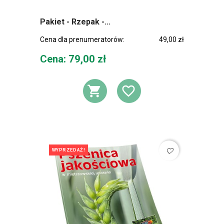
Pakiet - Rzepak -...
Cena dla prenumeratorów:
49,00 zł
Cena
Cena: 79,00 zł
DODAJ DO KOSZ
DODAJ DO L
favorite_border
WYPRZEDAŻ!