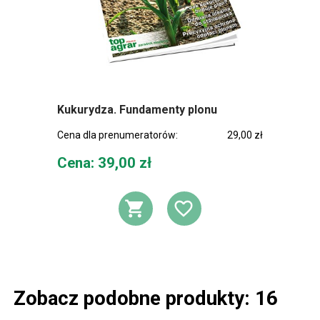
Kukurydza. Fundamenty plonu
Cena dla prenumeratorów:
29,00 zł
Cena
Cena: 39,00 zł
DODAJ DO KOSZ
DODAJ DO L
Zobacz podobne produkty: 16