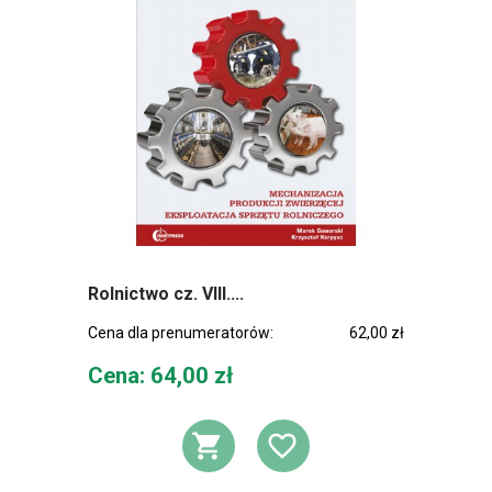
Rolnictwo cz. VIII....
Cena dla prenumeratorów:
62,00 zł
Cena
Cena: 64,00 zł
DODAJ DO KOSZ
DODAJ DO L