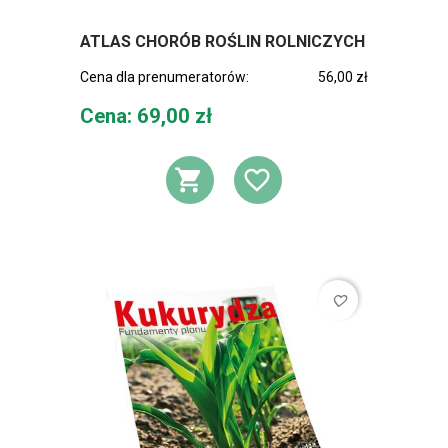
ATLAS CHORÓB ROŚLIN ROLNICZYCH
Cena dla prenumeratorów:
56,00 zł
Cena
Cena: 69,00 zł
DODAJ DO KOSZ
DODAJ DO L
favorite_border