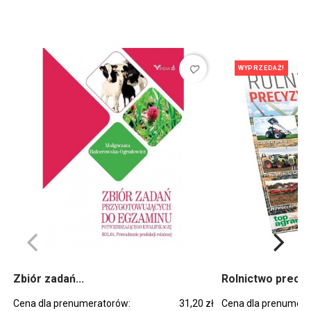
favorite_border
WYPRZEDAŻ!
Zbiór zadań...
Rolnictwo precyz
Cena dla prenumeratorów:
31,20 zł
Cena dla prenumera