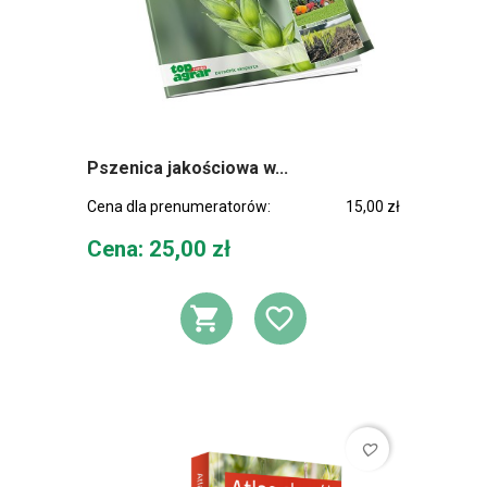
Pszenica jakościowa w...
Cena dla prenumeratorów:
15,00 zł
Cena
Cena: 25,00 zł
DODAJ DO KOSZ
DODAJ DO L
favorite_border