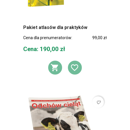
Pakiet atlasów dla praktyków
Cena dla prenumeratorów:
99,00 zł
Cena
Cena: 190,00 zł
DODAJ DO KOSZ
DODAJ DO L
favorite_border