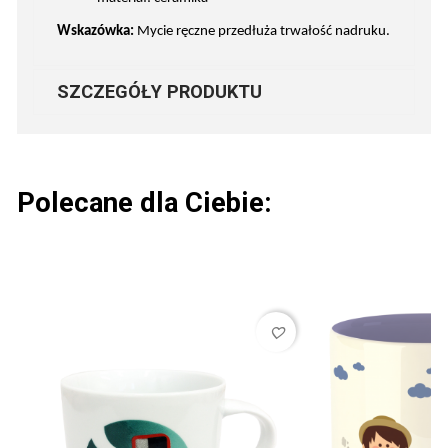
Wskaz
ówka:
Mycie ręczne przedłuża trwałość nadruku.
SZCZEGÓŁY PRODUKTU
Polecane dla Ciebie:
favorite_border