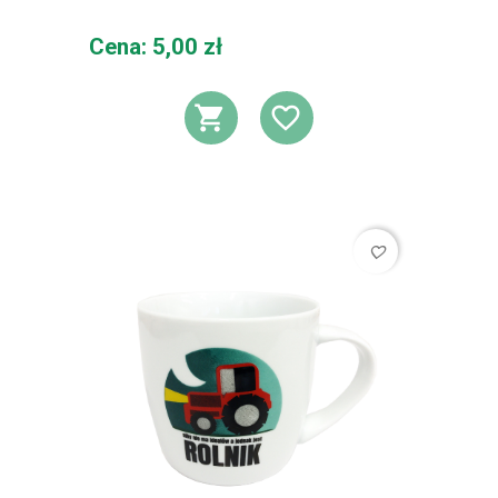
Cena
Cena: 5,00 zł
DODAJ DO KOSZ
DODAJ DO L
favorite_border