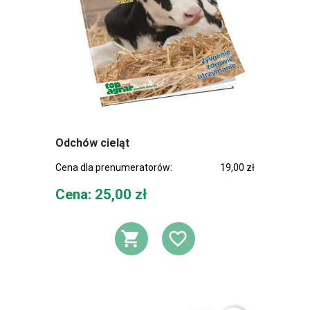
Odchów cieląt
Cena dla prenumeratorów:
19,00 zł
Cena
Cena: 25,00 zł
DODAJ DO KOSZ
DODAJ DO L