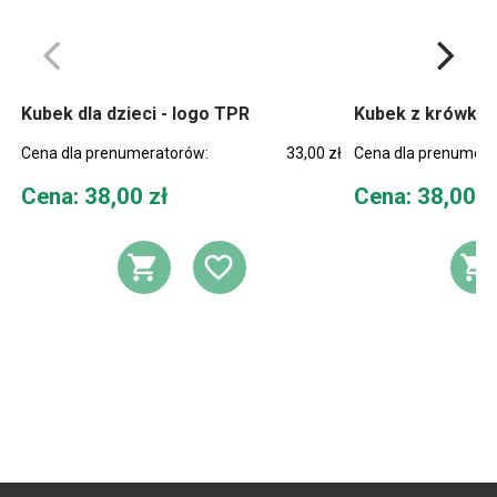
Kubek dla dzieci - logo TPR
Kubek z krówką z
Cena dla prenumeratorów:
33,00 zł
Cena dla prenumera
Cena
Cena
Cena: 38,00 zł
Cena: 38,00 z
DODAJ DO KOSZYKA
DODAJ DO LIST
D