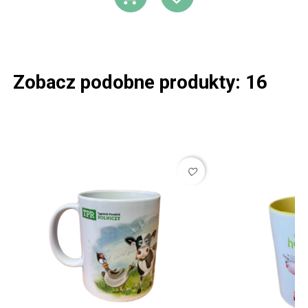
DODAJ DO KOSZ
DODAJ DO L
Zobacz podobne produkty: 16
favorite_border