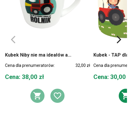
Kubek Niby nie ma ideałów a...
Kubek - TAP dla d
Cena dla prenumeratorów:
32,00 zł
Cena dla prenumera
Cena
Cena
Cena: 38,00 zł
Cena: 30,00 z
DODAJ DO KOSZYKA
DODAJ DO LIST
D