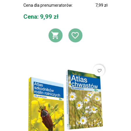
Cena dla prenumeratorów:
7,99 zł
Cena
Cena: 9,99 zł
DODAJ DO KOSZ
DODAJ DO L
favorite_border