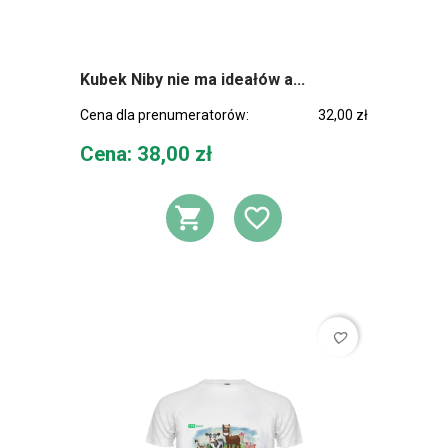
Kubek Niby nie ma ideałów a...
Cena dla prenumeratorów:
32,00 zł
Cena
Cena: 38,00 zł
DODAJ DO KOSZ
DODAJ DO L
favorite_border