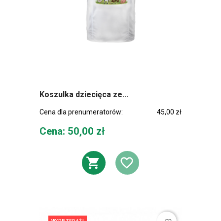
Koszulka dziecięca ze...
Cena dla prenumeratorów:
45,00 zł
Cena
Cena: 50,00 zł
DODAJ DO KOSZ
DODAJ DO L