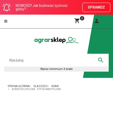
NOWOŚĆ!! Jak budować żyzność
SPRAWDŹ
gleby?
0
STRONA GŁÓWNA
DLA DZIECI
KUBKI
KUBEK ROLNICZKA - TOP AGRAR POLSKA