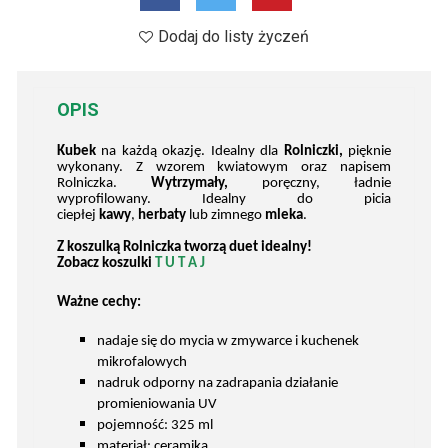
Dodaj do listy życzeń
OPIS
Kubek
na każdą okazję. Idealny dla
Rolniczki,
pięknie
wykonany. Z wzorem kwiatowym oraz napisem
Rolniczka.
Wytrzymały,
poręczny, ładnie
wyprofilowany. Idealny do picia
ciepłej
kawy
,
herbaty
lub zimnego
mleka
.
Z koszulką Rolniczka tworzą duet idealny!
Zobacz koszulki
T U T A J
Ważne cechy:
nadaje się do mycia w zmywarce i kuchenek
mikrofalowych
nadruk odporny na zadrapania działanie
promieniowania UV
pojemność: 325 ml
materiał: ceramika