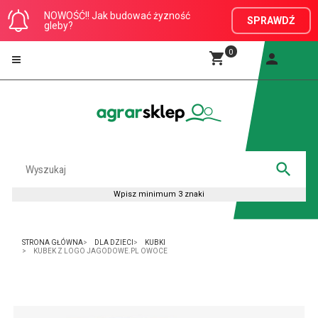
NOWOŚĆ!! Jak budować żyzność
SPRAWDŹ
gleby?
0
STRONA GŁÓWNA
DLA DZIECI
KUBKI
KUBEK Z LOGO JAGODOWE.PL OWOCE