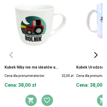
Kubek Niby nie ma ideałów a...
Kubek Urodzony d
Cena dla prenumeratorów:
32,00 zł
Cena dla prenumera
Cena
Cena
Cena: 38,00 zł
Cena: 38,00 z
DODAJ DO KOSZYKA
DODAJ DO LIST
D