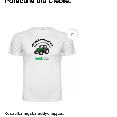
Polecane dla Ciebie:
favorite_border
Koszulka męska oddychająca...