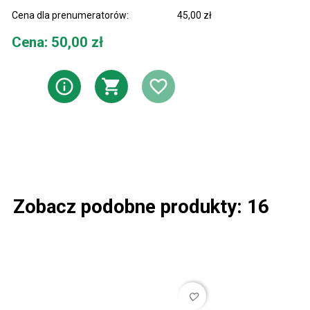
Cena dla prenumeratorów:
45,00 zł
Cena
Cena: 50,00 zł
ZOBACZ PRODUKT
DODAJ DO KOSZY
DODAJ DO LI
Zobacz podobne produkty: 16
favorite_border