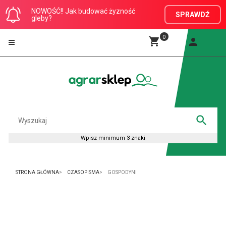
NOWOŚĆ!! Jak budować żyzność
SPRAWDŹ
gleby?
0
STRONA GŁÓWNA
CZASOPISMA
GOSPODYNI