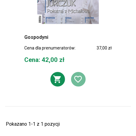
Gospodyni
Cena dla prenumeratorów:
37,00 zł
Cena
Cena: 42,00 zł
DODAJ DO KOSZ
DODAJ DO L
Pokazano 1-1 z 1 pozycji