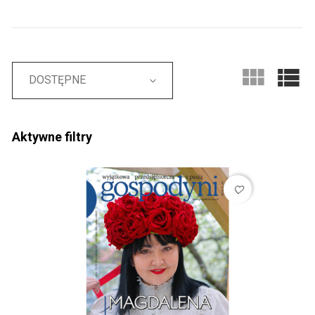
DOSTĘPNE
Aktywne filtry
favorite_border