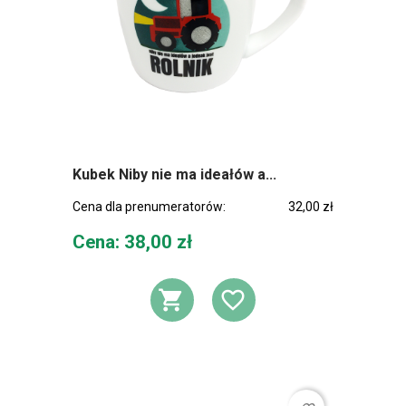
Kubek Niby nie ma ideałów a...
Cena dla prenumeratorów:
32,00 zł
Cena
Cena: 38,00 zł
DODAJ DO KOSZ
DODAJ DO L