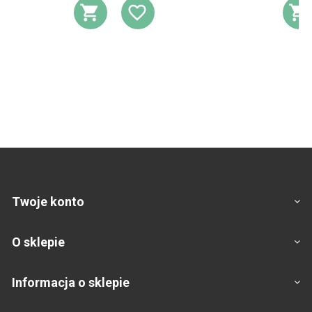
DODAJ DO KOSZYKA
DODAJ DO LIST
D
Twoje konto
O sklepie
Informacja o sklepie