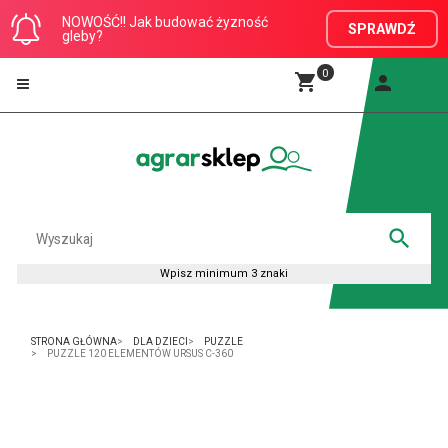
NOWOŚĆ!! Jak budować żyzność
SPRAWDŹ
gleby?
0
STRONA GŁÓWNA
DLA DZIECI
PUZZLE
PUZZLE 120 ELEMENTÓW URSUS C-360