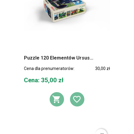
Puzzle 120 Elementów Ursus...
Cena dla prenumeratorów:
30,00 zł
Cena
Cena: 35,00 zł
DODAJ DO KOSZ
DODAJ DO L