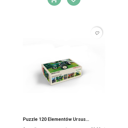
DODAJ DO KOSZ
DODAJ DO L
favorite_border
Puzzle 120 Elementów Ursus...