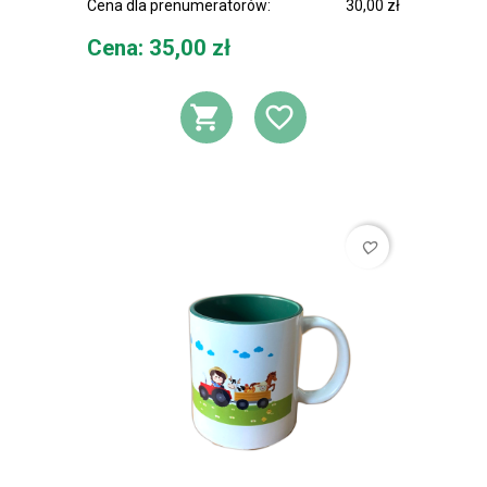
Cena dla prenumeratorów:
30,00 zł
Cena
Cena: 35,00 zł
DODAJ DO KOSZ
DODAJ DO L
favorite_border