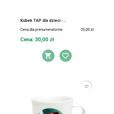
Kubek TAP dla dzieci -...
Cena dla prenumeratorów:
25,00 zł
Cena
Cena: 30,00 zł
DODAJ DO KOSZ
DODAJ DO L
favorite_border