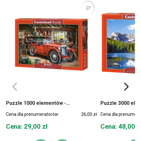
favorite_border
Puzzle 1000 elementów -...
Puzzle 3000 elem
Cena dla prenumeratorów:
26,00 zł
Cena dla prenumera
Cena
Cena
Cena: 29,00 zł
Cena: 48,00 z