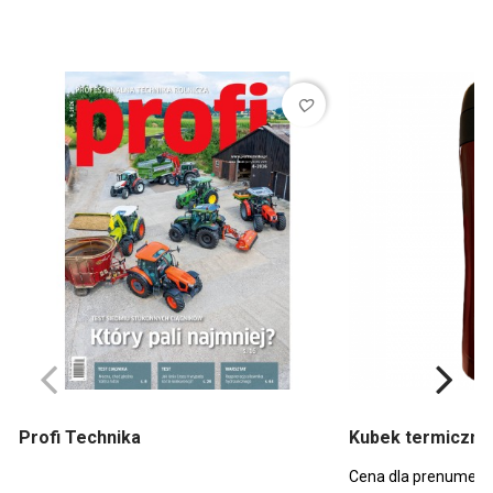
favorite_border
Profi Technika
Kubek termiczny 
Cena dla prenumera