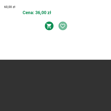
60,00 zł
Cena
Cena
Cena: 36,00 zł
Cena: 
DODAJ DO KOSZYK
DODAJ DO LIS
DO KOSZYKA
AJ DO LISTY ŻYCZEŃ