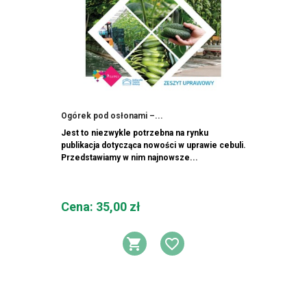
Ogórek pod osłonami –...
Jest to niezwykle potrzebna na rynku
publikacja dotycząca nowości w uprawie cebuli.
Przedstawiamy w nim najnowsze...
Cena
Cena: 35,00 zł
DODAJ DO KOSZYK
DODAJ DO LIST