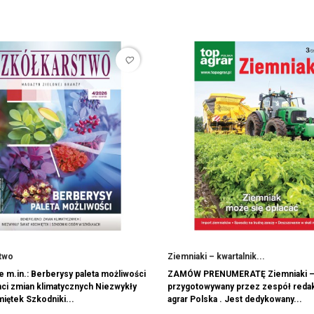
favorite_border
two
Ziemniaki – kwartalnik...
 m.in.: Berberysy paleta możliwości
ZAMÓW PRENUMERATĘ Ziemniaki – 
ci zmian klimatycznych Niezwykły
przygotowywany przez zespół redak
miętek Szkodniki...
agrar Polska . Jest dedykowany...