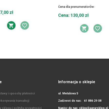
Cena dla prenumeratorów:
7,00 zł
Cena
Cena: 130,00 zł
Y ŻYCZEŃ
DODAJ DO KOSZYKA
DODAJ DO LISTY ŻYCZEŃ
DODAJ 
DOD
e
Informacja o sklepie
tawy i sposoby płatności
ul. Metalowa 5
konywania transakcji
Zadzwoń do nas:
61 886 29 08
 sklepu i polityka prywatności
Napisz do nas:
sklep@agrarsklep.pl