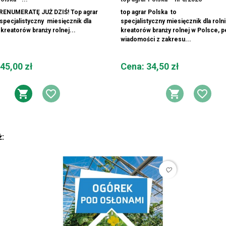
ENUMERATĘ JUŻ DZIŚ! Top agrar
top agrar Polska to
specjalistyczny miesięcznik dla
specjalistyczny miesięcznik dla roln
 kreatorów branży rolnej...
kreatorów branży rolnej w Polsce, 
wiadomości z zakresu...
Cena
45,00 zł
Cena: 34,50 zł
Y ŻYCZEŃ
DODAJ DO KOSZYKA
DODAJ DO LISTY ŻYCZEŃ
DODAJ 
DOD
ż:
favorite_border