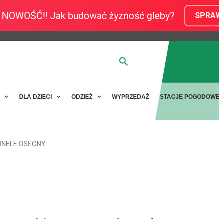
NOWOŚĆ!! Jak budować żyzność gleby?
SPRA
Y
DLA DZIECI
ODZIEŻ
WYPRZEDAŻ
STACJE POGODOW
UNELE OSŁONY