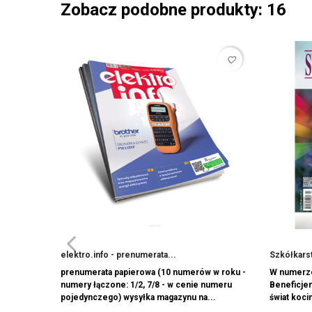
Zobacz podobne produkty: 16
favorite_border
elektro.info - prenumerata...
Szkółkars
prenumerata papierowa (10 numerów w roku -
W numerze
numery łączone: 1/2, 7/8 - w cenie numeru
Beneficjen
pojedynczego) wysyłka magazynu na...
świat koci