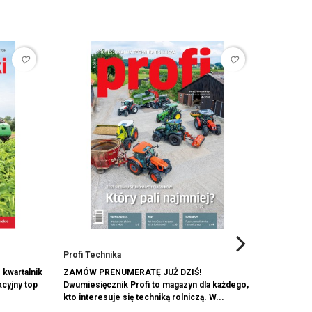
favorite_border
favorite_border
Profi Technika
elektro.i
kwartalnik
ZAMÓW PRENUMERATĘ JUŻ DZIŚ!
prenumera
cyjny top
Dwumiesięcznik Profi to magazyn dla każdego,
numery łą
kto interesuje się techniką rolniczą. W...
pojedyncz