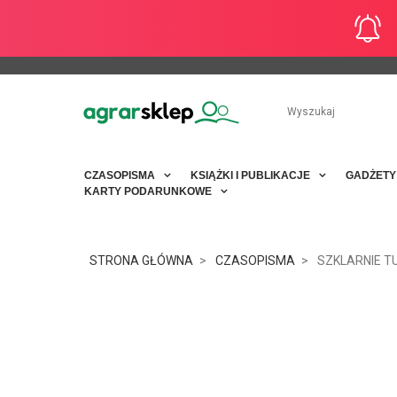
CZASOPISMA
KSIĄŻKI I PUBLIKACJE
GADŻET
KARTY PODARUNKOWE
STRONA GŁÓWNA
CZASOPISMA
SZKLARNIE T