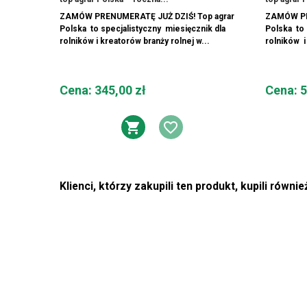
ZAMÓW PRENUMERATĘ JUŻ DZIŚ! Top agrar
ZAMÓW PR
Polska to specjalistyczny miesięcznik dla
Polska to 
rolników i kreatorów branży rolnej w...
rolników i
Cena
Cena
Cena: 345,00 zł
Cena: 5
DODAJ DO KOSZYKA
DODAJ DO LIST
Klienci, którzy zakupili ten produkt, kupili równie