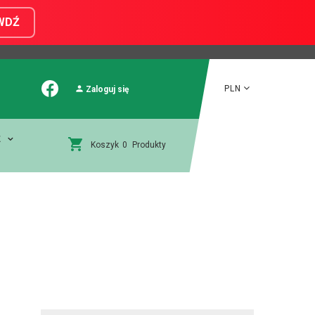
WDŹ
PLN
Zaloguj się
E
Koszyk
0
Produkty