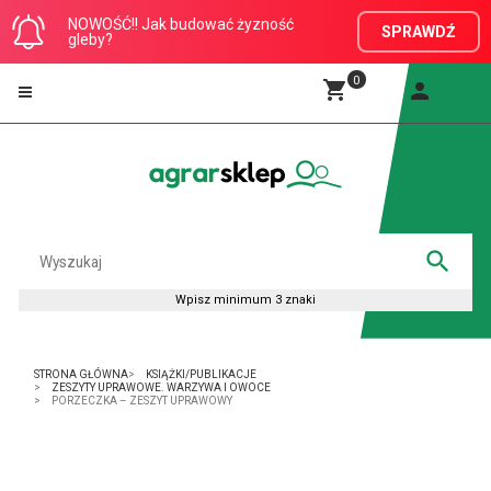
NOWOŚĆ!! Jak budować żyzność
SPRAWDŹ
gleby?
0
STRONA GŁÓWNA
KSIĄŻKI/PUBLIKACJE
ZESZYTY UPRAWOWE. WARZYWA I OWOCE
PORZECZKA – ZESZYT UPRAWOWY