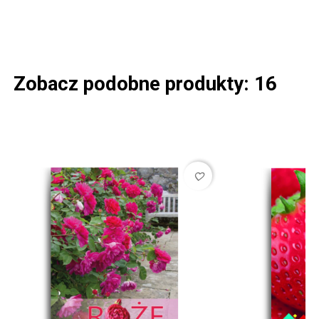
Zobacz podobne produkty: 16
favorite_border