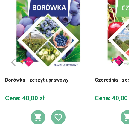
Borówka - zeszyt uprawowy
Czereśnia - zes
Cena
Cena
Cena: 40,00 zł
Cena: 40,00 z
DODAJ DO KOSZYKA
DODAJ DO LIST
D