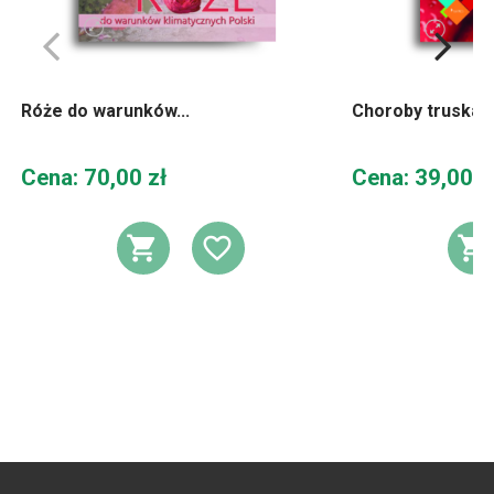
Róże do warunków...
Choroby truskaw
Cena
Cena
Cena: 70,00 zł
Cena: 39,00 z
DODAJ DO KOSZYKA
DODAJ DO LIST
D