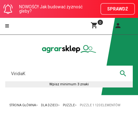
NOWOŚĆ!! Jak budować żyzność
SPRAWDŹ
gleby?
0
STRONA GŁÓWNA
DLA DZIECI
PUZZLE
PUZZLE 1 120 ELEMENTÓW