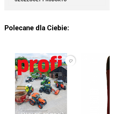
Polecane dla Ciebie:
favorite_border