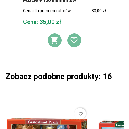
Puzzle 9 120 Elementów
Cena dla prenumeratorów:
30,00 zł
Cena
Cena: 35,00 zł
DODAJ DO KOSZ
DODAJ DO L
Zobacz podobne produkty: 16
favorite_border