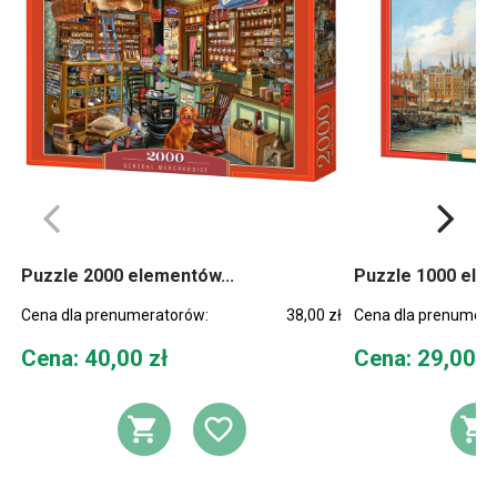
Puzzle 2000 elementów...
Puzzle 1000 elem
Cena dla prenumeratorów:
38,00 zł
Cena dla prenumera
Cena
Cena
Cena: 40,00 zł
Cena: 29,00 z
DODAJ DO KOSZYKA
DODAJ DO LIST
D