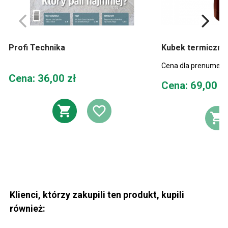
Profi Technika
Kubek termiczny 
Cena dla prenumera
Cena
Cena: 36,00 zł
Cena
Cena: 69,00 z
DODAJ DO KOSZYKA
DODAJ DO LIST
D
Klienci, którzy zakupili ten produkt, kupili
również: