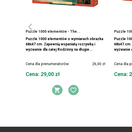
Puzzle 1000 elementów - The...
Puzzle 10
Puzzle 1000 elementów o wymiarach obrazka
Puzzle 10
68x47 cm. Zapewnią wspaniałą rozrywkę i
68x47 cm. 
wyzwanie dla całej Rodzinny na długie...
wyzwanie d
Cena dla prenumeratorów:
26,00 zł
Cena dla 
Cena
Cena
Cena: 29,00 zł
Cena: 2
DODAJ DO KOSZYKA
DODAJ DO LIST