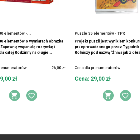
00 elementów -...
Puzzle 35 elementów - TPR
00 elementów o wymiarach obrazka
Projekt puzzli jest wynikiem konkur
Zapewnią wspaniałą rozrywkę i
przeprowadzonego przez Tygodnik 
la całej Rodzinny na długie...
Rolniczy pod nazwą "Żniwa jak z obra
prenumeratorów:
26,00 zł
Cena dla prenumeratorów:
Cena
9,00 zł
Cena: 29,00 zł
Y ŻYCZEŃ
DODAJ DO KOSZYKA
DODAJ DO LISTY ŻYCZEŃ
DODAJ 
DOD