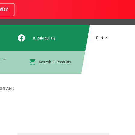
WDŹ
PLN
Zaloguj się
E
Koszyk
0
Produkty
TORLAND