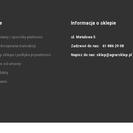
e
Informacja o sklepie
tawy i sposoby płatności
ul. Metalowa 5
konywania transakcji
Zadzwoń do nas:
61 886 29 08
 sklepu i polityka prywatności
Napisz do nas:
sklep@agrarsklep.pl
ie od umowy
ukty
nami