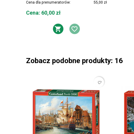
Cena dla prenumeratorów:
55,00 zł
Cena
Cena: 60,00 zł
DODAJ DO KOSZYKA
DODAJ DO LIST
Zobacz podobne produkty: 16
favorite_border