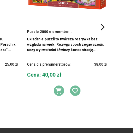
Puzzle 2000 elementów...
Puzzle 9
su
Układanie puzzli to twórcza rozrywka bez
Puzzle -1
Poradnik
względu na wiek. Rozwija spostrzegawczość,
Zanurz się
zka"...
uczy wytrwałości i ćwiczy koncentrację....
Odkryj z n
25,00 zł
Cena dla prenumeratorów:
38,00 zł
Cena dla 
Cena
Cena
Cena: 40,00 zł
Cena: 
DO KOSZYKA
AJ DO LISTY ŻYCZEŃ
DODAJ DO KOSZYK
DODAJ DO LIS