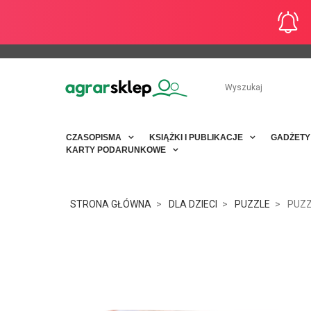
CZASOPISMA
KSIĄŻKI I PUBLIKACJE
GADŻET
KARTY PODARUNKOWE
STRONA GŁÓWNA
DLA DZIECI
PUZZLE
PUZZ