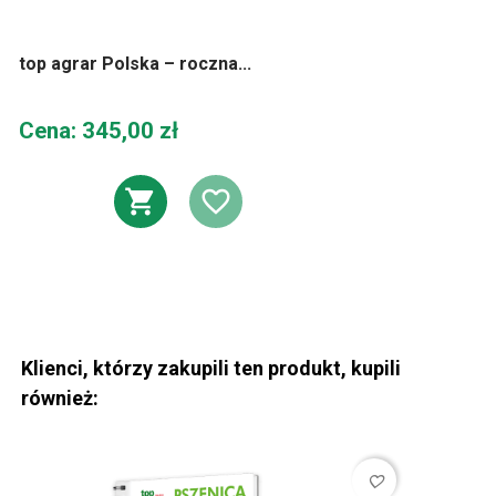
top agrar Polska – roczna...
Cena
Cena: 345,00 zł
DODAJ DO KOSZYKA
DODAJ DO LIST
Klienci, którzy zakupili ten produkt, kupili
również:
favorite_border