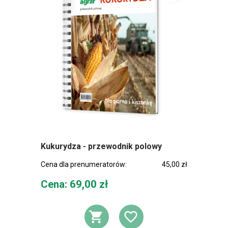
Kukurydza - przewodnik polowy
Cena dla prenumeratorów:
45,00 zł
Cena
Cena: 69,00 zł
DODAJ DO KOSZ
DODAJ DO L