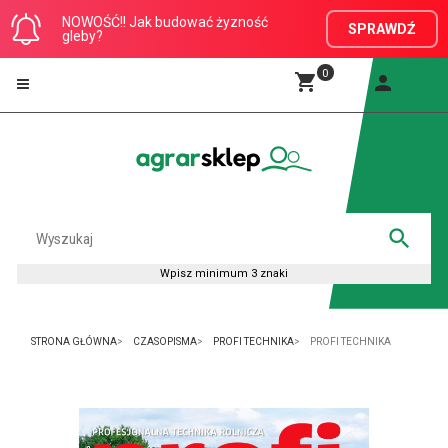
NOWOŚĆ!! Jak budować żyzność
SPRAWDŹ
gleby?
0
STRONA GŁÓWNA
CZASOPISMA
PROFI TECHNIKA
PROFI TECHNIKA