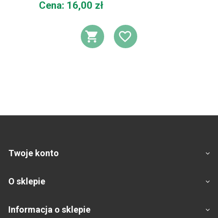
Cena
Cena: 16,00 zł
DODAJ DO KOSZ
DODAJ DO L
Twoje konto
O sklepie
Informacja o sklepie