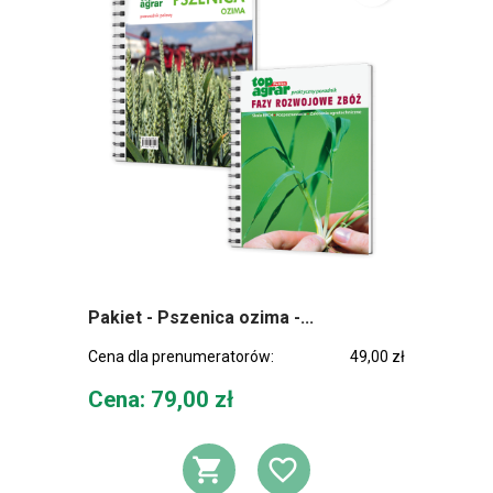
Pakiet - Pszenica ozima -...
Cena dla prenumeratorów:
49,00 zł
Cena
Cena: 79,00 zł
DODAJ DO KOSZ
DODAJ DO L