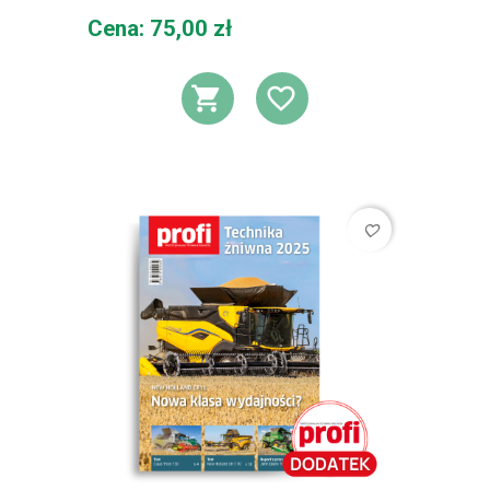
Cena
Cena: 75,00 zł
DODAJ DO KOSZ
DODAJ DO L
favorite_border