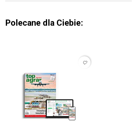
Polecane dla Ciebie:
favorite_border