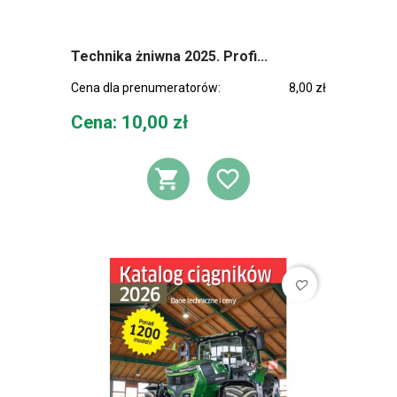
Technika żniwna 2025. Profi...
Cena dla prenumeratorów:
8,00 zł
Cena
Cena: 10,00 zł
DODAJ DO KOSZ
DODAJ DO L
favorite_border