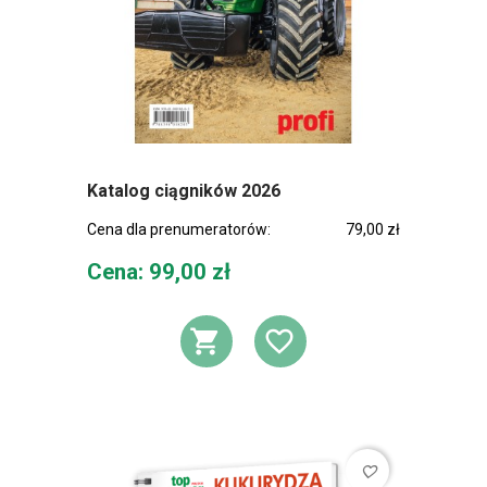
Katalog ciągników 2026
Cena dla prenumeratorów:
79,00 zł
Cena
Cena: 99,00 zł
DODAJ DO KOSZ
DODAJ DO L
favorite_border