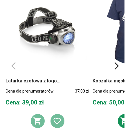
Latarka czołowa z logo...
Koszulka męska
Cena dla prenumeratorów:
37,00 zł
Cena dla prenumera
Cena
Cena
Cena: 39,00 zł
Cena: 50,00 z
DODAJ DO KOSZYKA
DODAJ DO LIST
D