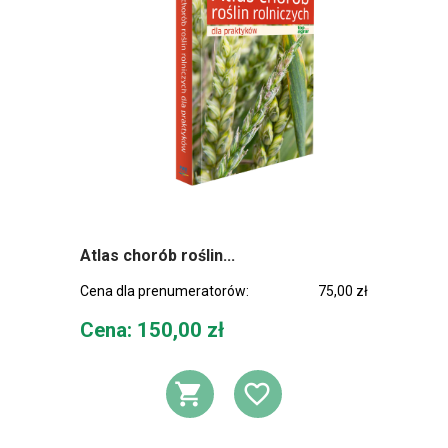
Atlas chorób roślin...
Cena dla prenumeratorów:
75,00 zł
Cena
Cena: 150,00 zł
DODAJ DO KOSZ
DODAJ DO L