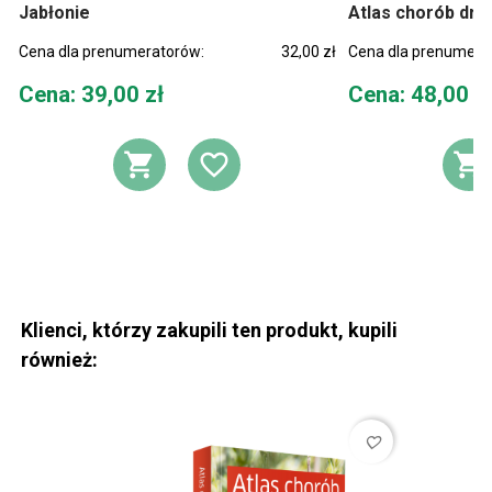
Jabłonie
Atlas chorób dr
Cena dla prenumeratorów:
32,00 zł
Cena dla prenumera
Cena
Cena
Cena: 39,00 zł
Cena: 48,00 z
DODAJ DO KOSZYKA
DODAJ DO LIST
D
Klienci, którzy zakupili ten produkt, kupili
również:
favorite_border