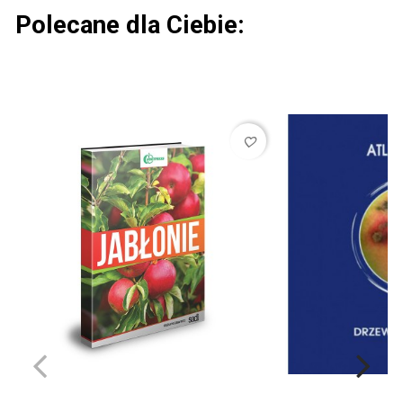
Polecane dla Ciebie:
favorite_border