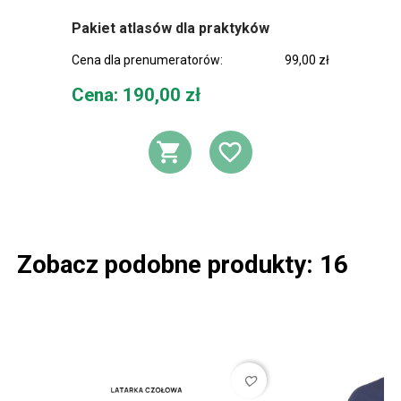
Pakiet atlasów dla praktyków
Cena dla prenumeratorów:
99,00 zł
Cena
Cena: 190,00 zł
DODAJ DO KOSZ
DODAJ DO L
Zobacz podobne produkty: 16
favorite_border