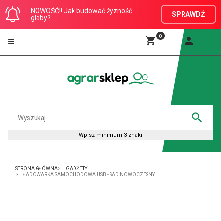
NOWOŚĆ!! Jak budować żyzność
SPRAWDŹ
gleby?
0
STRONA GŁÓWNA
GADŻETY
ŁADOWARKA SAMOCHODOWA USB - SAD NOWOCZESNY