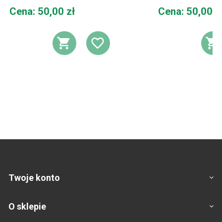
Cena
Cena
Cena: 50,00 zł
Cena: 50,00 z
DODAJ DO KOSZYKA
DODAJ DO LIST
D
Twoje konto
O sklepie