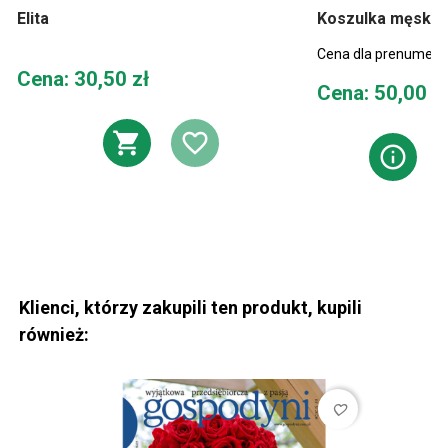
Elita
Koszulka męska o
Cena dla prenumera
Cena
Cena: 30,50 zł
Cena
Cena: 50,00 z
DODAJ DO KOSZYKA
DODAJ DO LIST
ZO
Klienci, którzy zakupili ten produkt, kupili
również:
favorite_border