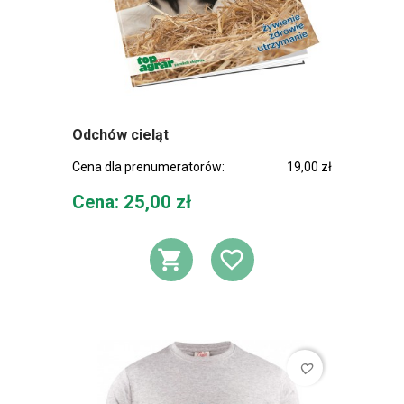
Odchów cieląt
Cena dla prenumeratorów:
19,00 zł
Cena
Cena: 25,00 zł
DODAJ DO KOSZ
DODAJ DO L
favorite_border