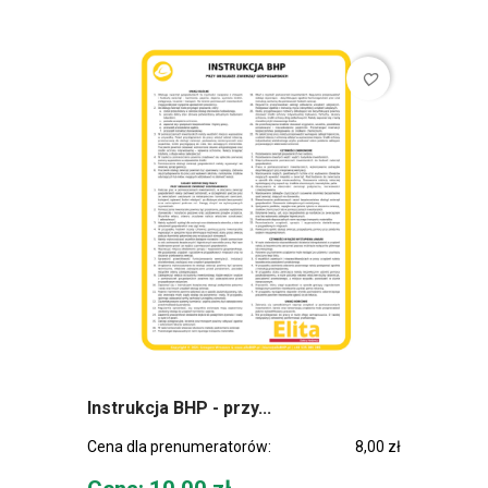
favorite_border
Instrukcja BHP - przy...
Cena dla prenumeratorów:
8,00 zł
Cena