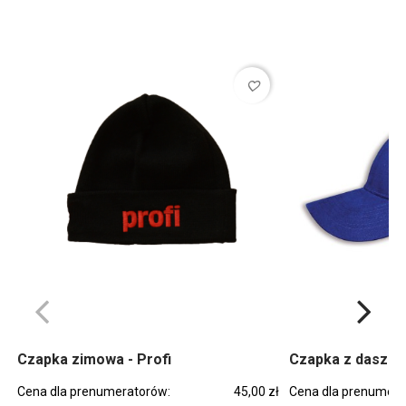
favorite_border
Czapka zimowa - Profi
Czapka z daszkie
Cena dla prenumeratorów:
45,00 zł
Cena dla prenumera