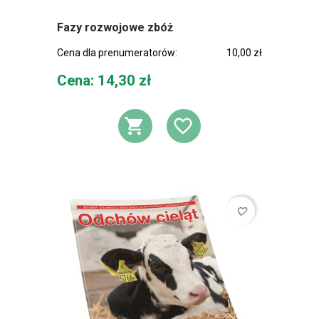
Fazy rozwojowe zbóż
Cena dla prenumeratorów:
10,00 zł
Cena
Cena: 14,30 zł
DODAJ DO KOSZ
DODAJ DO L
favorite_border