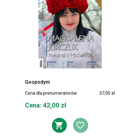
Gospodyni
Cena dla prenumeratorów:
37,00 zł
Cena
Cena: 42,00 zł
DODAJ DO KOSZ
DODAJ DO L