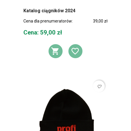
Katalog ciągników 2024
Cena dla prenumeratorów:
39,00 zł
Cena
Cena: 59,00 zł
DODAJ DO KOSZ
DODAJ DO L
favorite_border