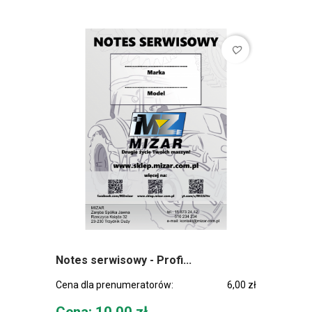
favorite_border
Notes serwisowy - Profi...
Cena dla prenumeratorów:
6,00 zł
Cena
Cena: 10,00 zł