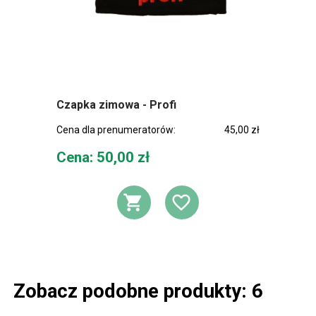
Czapka zimowa - Profi
Cena dla prenumeratorów:
45,00 zł
Cena
Cena: 50,00 zł
DODAJ DO KOSZ
DODAJ DO L
Zobacz podobne produkty: 6