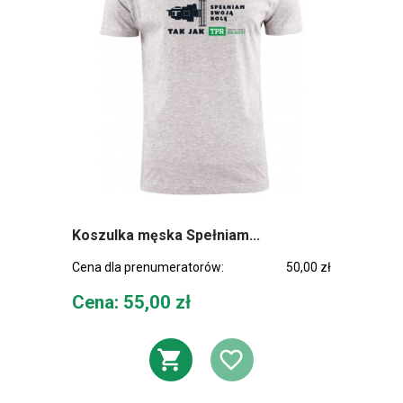
Koszulka męska Spełniam...
Cena dla prenumeratorów:
50,00 zł
Cena
Cena: 55,00 zł
DODAJ DO KOSZ
DODAJ DO L