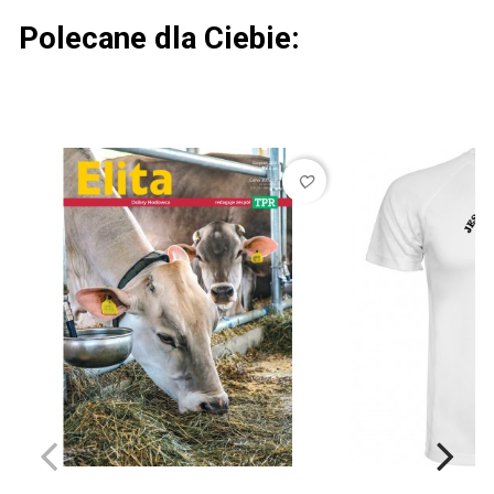
Polecane dla Ciebie:
favorite_border