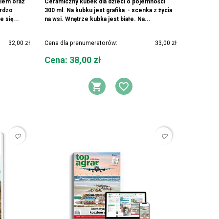
kiem oraz
Ceramiczny kubek dla dzieci o pojemności
ardzo
300 ml. Na kubku jest grafika - scenka z życia
e się...
na wsi. Wnętrze kubka jest białe. Na...
32,00 zł
Cena dla prenumeratorów:
33,00 zł
Cena
Cena: 38,00 zł
DO KOSZYKA
AJ DO LISTY ŻYCZEŃ
DODAJ DO KOSZYK
DODAJ DO LIS
favorite_border
favorite_border