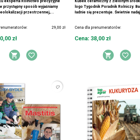
ku eksperta Rolnictwo precyzyjne
Kubek ceramiczny z zielonym środ
 w przystępny sposób wyjaśniamy
logo Tygodnik Poradnik Rolniczy. B
geolokalizacji przestrzennej,...
ładnie się prezentuje. Świetnie nadaj
prenumeratorów:
29,00 zł
Cena dla prenumeratorów:
Cena
0,00 zł
Cena: 38,00 zł
Y ŻYCZEŃ
DODAJ DO KOSZYKA
DODAJ DO LISTY ŻYCZEŃ
DODAJ 
DOD
favorite_border