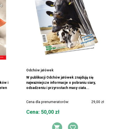
Odchów jałówek
W publikacji Odchów jałówek znajdują się
ików i
najważniejsze informacje o pobraniu siary,
pełen
odsadzeniu i przyrostach masy ciała...
Cena dla prenumeratorów:
29,00 zł
Cena
Cena: 50,00 zł
DO KOSZYKA
AJ DO LISTY ŻYCZEŃ