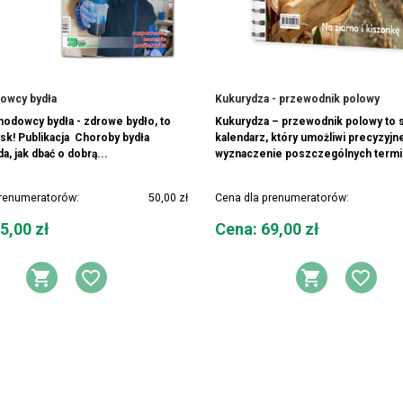
dowcy bydła
Kukurydza - przewodnik polowy
 hodowcy bydła - zdrowe bydło, to
Kukurydza – przewodnik polowy to 
sk! Publikacja Choroby bydła
kalendarz, który umożliwi precyzyjn
, jak dbać o dobrą...
wyznaczenie poszczególnych termi
prenumeratorów:
50,00 zł
Cena dla prenumeratorów:
Cena
5,00 zł
Cena: 69,00 zł
Y ŻYCZEŃ
DODAJ DO KOSZYKA
DODAJ DO LISTY ŻYCZEŃ
DODAJ 
DOD