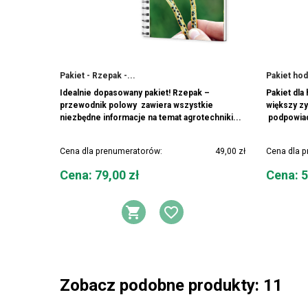
Pakiet - Rzepak -...
Pakiet ho
Idealnie dopasowany pakiet! Rzepak –
Pakiet dla
przewodnik polowy zawiera wszystkie
większy zy
niezbędne informacje na temat agrotechniki...
podpowiada
Cena dla prenumeratorów:
49,00 zł
Cena dla 
Cena
Cena
Cena: 79,00 zł
Cena: 5
DODAJ DO KOSZYKA
DODAJ DO LIST
Zobacz podobne produkty: 11