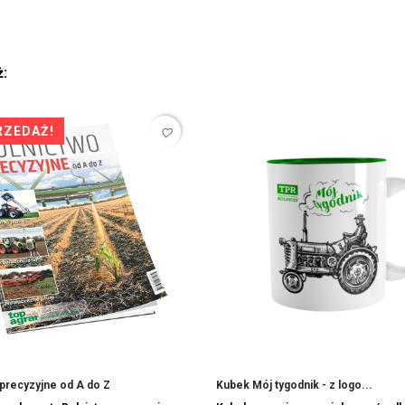
Y ŻYCZEŃ
ż:
RZEDAŻ!
favorite_border
precyzyjne od A do Z
Kubek Mój tygodnik - z logo...