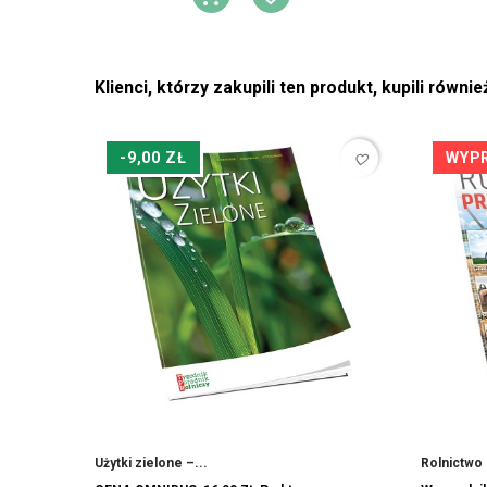
DODAJ DO KOSZYKA
DODAJ DO LIST
Klienci, którzy zakupili ten produkt, kupili równie
-9,00 ZŁ
WYP
favorite_border
Użytki zielone –...
Rolnictwo 