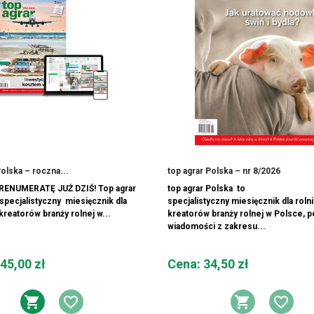
Polska – roczna...
top agrar Polska – nr 8/2026
ENUMERATĘ JUŻ DZIŚ! Top agrar
top agrar Polska to
specjalistyczny miesięcznik dla
specjalistyczny miesięcznik dla roln
 kreatorów branży rolnej w...
kreatorów branży rolnej w Polsce, 
wiadomości z zakresu...
Cena
45,00 zł
Cena: 34,50 zł
DODAJ DO KOSZYKA
DODAJ DO LISTY ŻYCZEŃ
DODAJ 
DOD