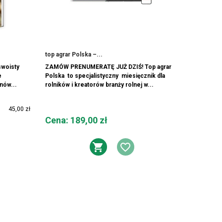
top agrar Polska –...
swoisty
ZAMÓW PRENUMERATĘ JUŻ DZIŚ! Top agrar
e
Polska to specjalistyczny miesięcznik dla
nów...
rolników i kreatorów branży rolnej w...
45,00 zł
Cena
Cena: 189,00 zł
DODAJ DO KOSZYK
DODAJ DO LIS
DO KOSZYKA
AJ DO LISTY ŻYCZEŃ