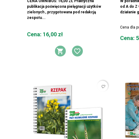
CENA OMNIBUS: 16,00 ZŁ Praktyczna
W poradni
publikacja poświęcona pielęgnacji użytków
od A do Z
zielonych , przygotowana pod redakcją
działanie 
zespołu...
Cena dla 
Cena
Cena: 16,00 zł
Cena
Cena: 5
DODAJ DO KOSZYKA
DODAJ DO LIST
favorite_border