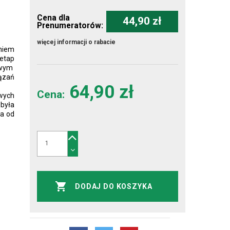
Cena dla
44,90 zł
Prenumeratorów:
więcej informacji o rabacie
niem
etap
owym
ązań
64,90 zł
Cena:
wych
była
ka od
DODAJ DO KOSZYKA