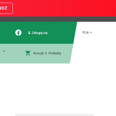
WDŹ
PLN
Zaloguj się
E
Koszyk
0
Produkty