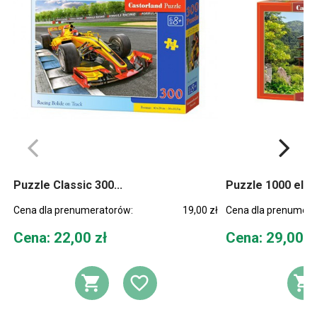
Puzzle Classic 300...
Puzzle 1000 elem
Cena dla prenumeratorów:
19,00 zł
Cena dla prenumera
Cena
Cena
Cena: 22,00 zł
Cena: 29,00 z
DODAJ DO KOSZYKA
DODAJ DO LIST
D