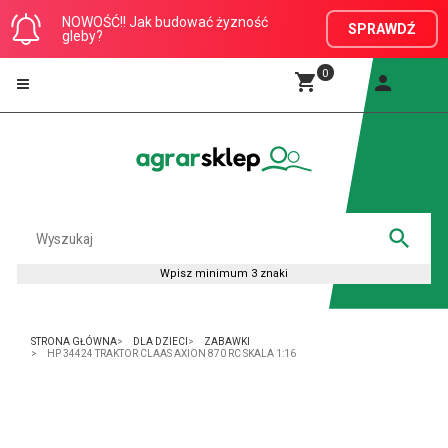
NOWOŚĆ!! Jak budować żyzność
SPRAWDŹ
gleby?
0
STRONA GŁÓWNA
DLA DZIECI
ZABAWKI
HP 34424 TRAKTOR CLAAS AXION 870 RC SKALA 1:16