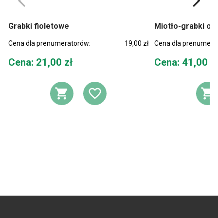
Grabki fioletowe
Miotło-grabki og
Cena dla prenumeratorów:
19,00 zł
Cena dla prenumera
Cena
Cena
Cena: 21,00 zł
Cena: 41,00 z
DODAJ DO KOSZYKA
DODAJ DO LIST
D