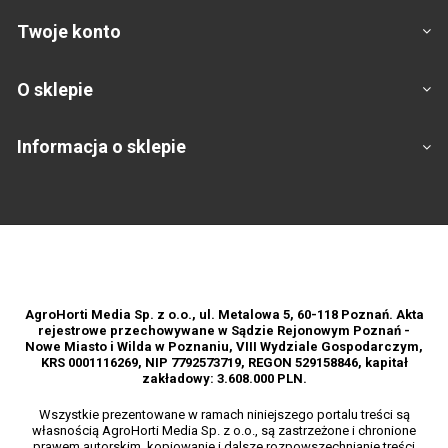
Twoje konto
O sklepie
Informacja o sklepie
Footer
AgroHorti Media Sp. z o.o., ul. Metalowa 5, 60-118 Poznań. Akta
rejestrowe przechowywane w Sądzie Rejonowym Poznań -
Nowe Miasto i Wilda w Poznaniu, VIII Wydziale Gospodarczym,
KRS 0001116269, NIP 7792573719, REGON 529158846, kapitał
zakładowy: 3.608.000 PLN.
Wszystkie prezentowane w ramach niniejszego portalu treści są
własnością AgroHorti Media Sp. z o.o., są zastrzeżone i chronione
prawem autorskim, kopiowanie i dalsze rozpowszechnianie treści