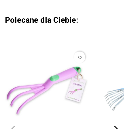
Polecane dla Ciebie:
favorite_border