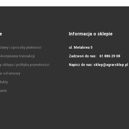
e
Informacja o sklepie
tawy i sposoby płatności
ul. Metalowa 5
konywania transakcji
Zadzwoń do nas:
61 886 29 08
 sklepu i polityka prywatności
Napisz do nas:
sklep@agrarsklep.pl
ie od umowy
ukty
nami