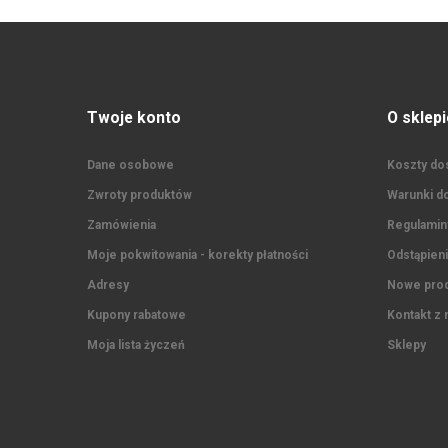
Twoje konto
O sklepi
Dane osobowe
Koszty dos
Zwroty produktów
Warunki do
Zamówienia
Regulaminy
Moje pokwitowania - korekty płatności
Odstąpien
Adresy
Nowe prod
Kupony rabatowe
Kontakt z 
Moja lista życzeń
Sklepy