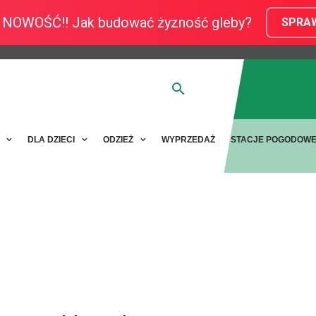
NOWOŚĆ!! Jak budować żyzność gleby?
SPRA
Y
DLA DZIECI
ODZIEŻ
WYPRZEDAŻ
STACJE POGODOW