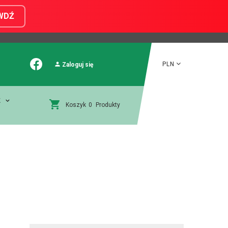
WDŹ
PLN
Zaloguj się
E
Koszyk
0
Produkty